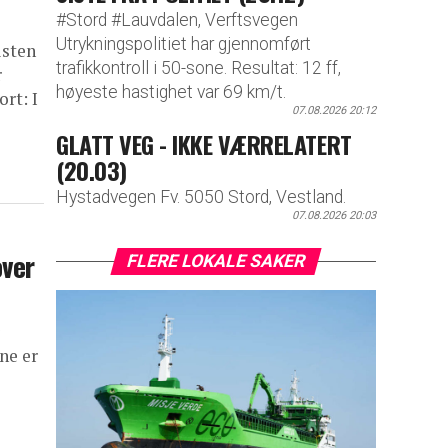
#Stord #Lauvdalen, Verftsvegen
Utrykningspolitiet har gjennomført
isten
trafikkontroll i 50-sone. Resultat: 12 ff,
r
høyeste hastighet var 69 km/t.
rt: I
07.08.2026 20:12
GLATT VEG - IKKE VÆRRELATERT
(20.03)
Hystadvegen Fv. 5050 Stord, Vestland.
07.08.2026 20:03
over
FLERE LOKALE SAKER
ne er