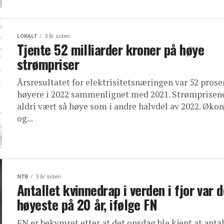
LOKALT
3 år siden
Tjente 52 milliarder kroner på høye
strømpriser
Årsresultatet for elektrisitetsnæringen var 52 prose
høyere i 2022 sammenlignet med 2021. Strømprisen
aldri vært så høye som i andre halvdel av 2022. Øko
og...
NTB
3 år siden
Antallet kvinnedrap i verden i fjor var d
høyeste på 20 år, ifølge FN
FN er bekymret etter at det onsdag ble kjent at antal