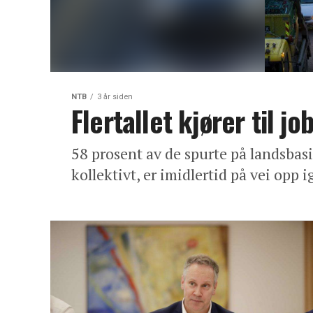
NTB
3 år siden
Flertallet kjører til j
58 prosent av de spurte på landsbasis
kollektivt, er imidlertid på vei opp 