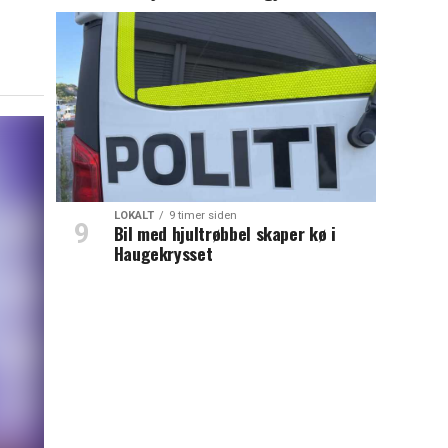
LOKALT
9 timer siden
Bil med hjultrøbbel skaper kø i
Haugekrysset