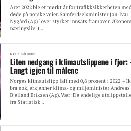
Året 2022 ble et mørkt år for trafikksikkerheten me
døde på norske veier. Samferdselsminister Jon-Ivar
Nygård (Ap) lover styrket innsats framover. Økonom
næringsliv: I...
NTB
3 år siden
Liten nedgang i klimautslippene i fjor: 
Langt igjen til målene
Norges klimautslipp falt med 0,8 prosent i 2022. – I
bra nok, erkjenner klima- og miljøminister Andreas
Bjelland Eriksen (Ap). Vær: De endelige utslippstall
fra Statistisk...