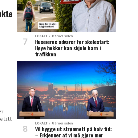
økte
LOKALT
8 timer siden
Huseierne advarer før skolestart:
Høye hekker kan skjule barn i
trafikken
er
e litt
LOKALT
8 timer siden
Vil bygge ut strømnett på halv tid:
– Erkjenner at vi må gjøre mer