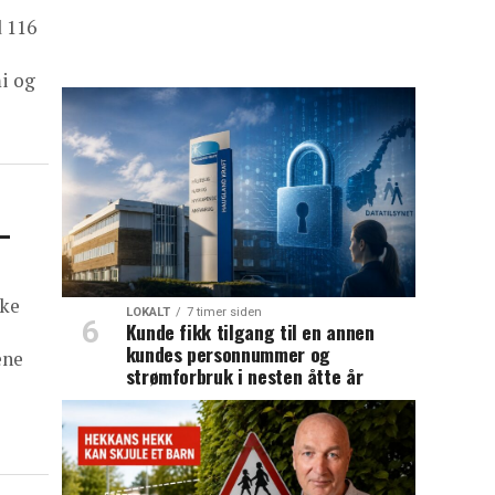
d 116
i og
–
kke
LOKALT
7 timer siden
Kunde fikk tilgang til en annen
kundes personnummer og
ene
strømforbruk i nesten åtte år