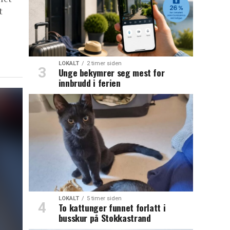
t
LOKALT
2 timer siden
Unge bekymrer seg mest for
innbrudd i ferien
LOKALT
5 timer siden
To kattunger funnet forlatt i
busskur på Stokkastrand