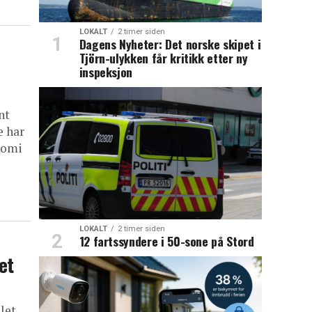
LOKALT
2 timer siden
Dagens Nyheter: Det norske skipet i
Tjörn-ulykken får kritikk etter ny
inspeksjon
nt
e har
nomi
LOKALT
2 timer siden
12 fartssyndere i 50-sone på Stord
et
let