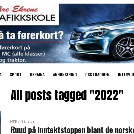
A
SPORT
UKRAINA
ANNONSERING
OSS I RADIOEN
INTERVJU
All posts tagged "2022"
NTB
3 år siden
Ruud på inntektstoppen blant de norsk