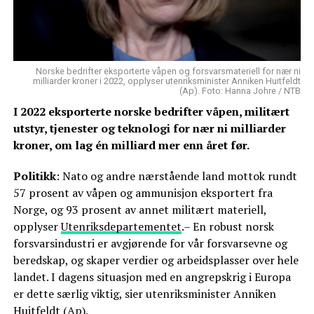
Norske bedrifter eksporterte våpen og forsvarsmateriell for nær ni
milliarder kroner i 2022, opplyser utenriksminister Anniken Huitfeldt
(Ap). Foto: Hanna Johre / NTB
I 2022 eksporterte norske bedrifter våpen, militært
utstyr, tjenester og teknologi for nær ni milliarder
kroner, om lag én milliard mer enn året før.
Politikk
: Nato og andre nærstående land mottok rundt
57 prosent av våpen og ammunisjon eksportert fra
Norge, og 93 prosent av annet militært materiell,
opplyser
Utenriksdepartementet
.– En robust norsk
forsvarsindustri er avgjørende for vår forsvarsevne og
beredskap, og skaper verdier og arbeidsplasser over hele
landet. I dagens situasjon med en angrepskrig i Europa
er dette særlig viktig, sier utenriksminister Anniken
Huitfeldt (Ap).