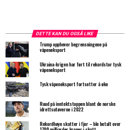
DETTE KAN DU OGSÅ LIKE
Trump opphever begrensningene på
våpeneksport
Ukraina-krigen har ført til rekordstor tysk
våpeneksport
Tysk våpeneksport fortsetter å øke
Ruud på inntektstoppen blant de norske
idrettsutøverne i 2022
Rekordhøye skatter i fjor – ble betalt over
1700 milliarder kroner i skatt