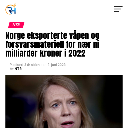
NTB
Norge eksporterte våpen og
forsvarsmateriell for nær ni
milliarder kroner i 2022
Publisert
3 år siden
den
2. juni 2023
Av
NTB