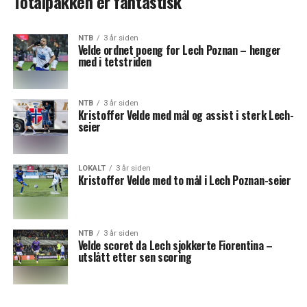
Totalpakken er fantastisk
NTB
3 år siden
Velde ordnet poeng for Lech Poznan – henger
med i tetstriden
NTB
3 år siden
Kristoffer Velde med mål og assist i sterk Lech-
seier
LOKALT
3 år siden
Kristoffer Velde med to mål i Lech Poznan-seier
NTB
3 år siden
Velde scoret da Lech sjokkerte Fiorentina –
utslått etter sen scoring