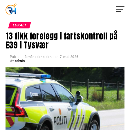
LOKALT
13 fikk forelegg i fartskontroll på
E39 i Tysvær
Publisert
3 måneder siden
den
7. mai 2026
Av
admin