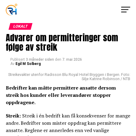
LOKALT
Advarer om permitteringer som
følge av streik
Publisert
3 måneder siden
den
7. mai 2026
Av
Egil M Solberg
Streikevakter utenfor Radisson Blu Royal Hotel Bryggen i Bergen. Foto:
Silje Katrine Robinson / NTB
Bedrifter kan måtte permittere ansatte dersom
streik hos kunder eller leverandører stopper
oppdragene.
Streik:
Streik i én bedrift kan få konsekvenser for mange
andre. Bedrifter som mister oppdrag kan permittere
ansatte. Reglene er annerledes enn ved vanlige