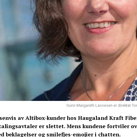
Gunn Margareth Lassesen er direktør for
senvis av Altibox-kunder hos Haugaland Kraft Fiber
talingsavtaler er slettet. Mens kundene fortviler ov
d beklagelser og smilefjes-emojier i chatten.