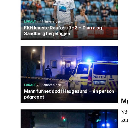
LOKALT
11 timer siden
FKH knuste Raufoss 7–2 – Diarra og
Sandberg herjet igjen
LOKALT
13 timer siden
Mann funnet død i Haugesund – én person
pågrepet
Mø
Nå
ku