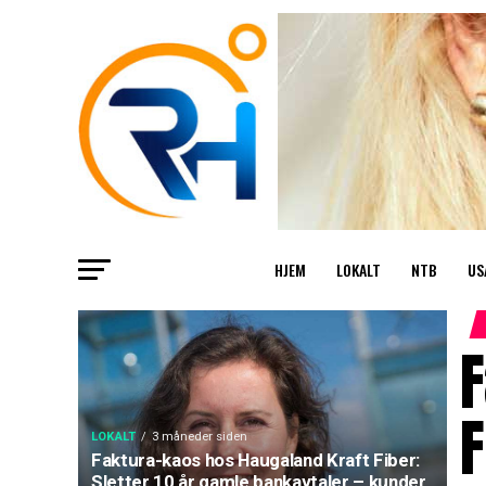
HJEM
LOKALT
NTB
US
F
F
LOKALT
3 måneder siden
Faktura-kaos hos Haugaland Kraft Fiber:
Sletter 10 år gamle bankavtaler – kunder