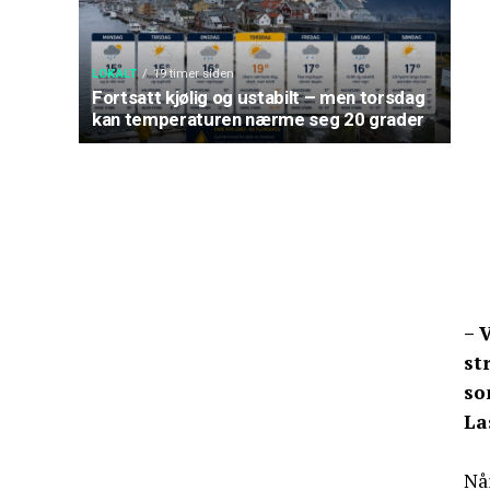
LOKALT
19 timer siden
Fortsatt kjølig og ustabilt – men torsdag
kan temperaturen nærme seg 20 grader
– 
st
so
La
Når