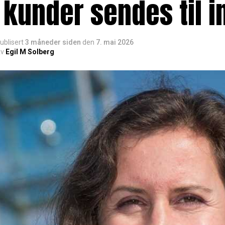
 kunder sendes til 
ublisert
3 måneder siden
den
7. mai 2026
v
Egil M Solberg