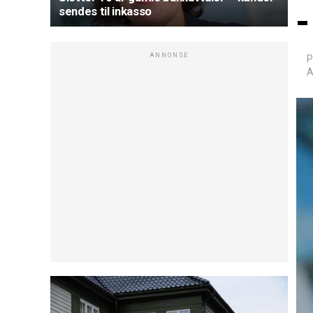
–
sendes til inkasso
ANNONSE
P
A