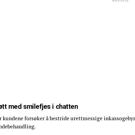
ANNONSE
tt med smilefjes i chatten
r kundene forsøker å bestride urettmessige inkassogebyr
ndebehandling.