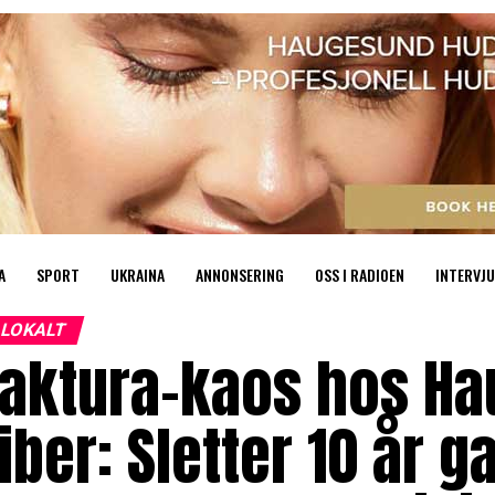
A
SPORT
UKRAINA
ANNONSERING
OSS I RADIOEN
INTERVJU
LOKALT
aktura-kaos hos Ha
iber: Sletter 10 år 