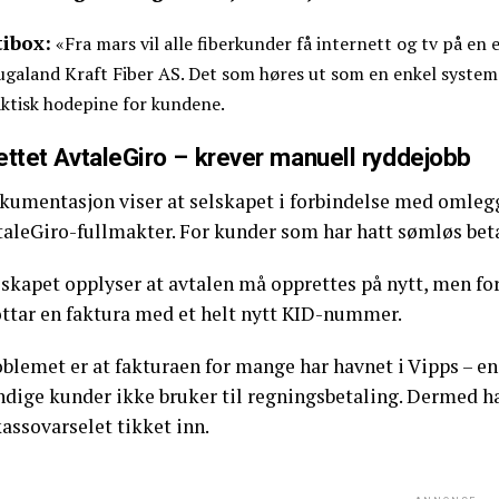
tibox:
«Fra mars vil alle fiberkunder få internett og tv på en 
galand Kraft Fiber AS. Det som høres ut som en enkel systemo
ktisk hodepine for kundene.
ettet AvtaleGiro – krever manuell ryddejobb
kumentasjon viser at selskapet i forbindelse med omlegg
aleGiro-fullmakter. For kunder som har hatt sømløs betal
skapet opplyser at avtalen må opprettes på nytt, men for
ttar en faktura med et helt nytt KID-nummer.
oblemet er at fakturaen for mange har havnet i Vipps – e
ndige kunder ikke bruker til regningsbetaling. Dermed h
assovarselet tikket inn.