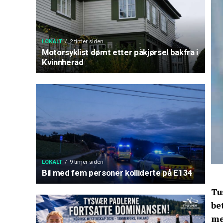
LOKALT
2 timer siden
Motorsyklist dømt etter påkjørsel bakfra i
Kvinnherad
LOKALT
9 timer siden
Bil med fem personer kolliderte på E134
Tu
be
me