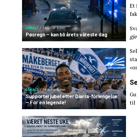
Et 
fak
Sv
LOKALT
18 timer siden
Pøsregn – kan bli årets våteste dag
gje
Sel
sta
«o
Se
LOKALT
18 timer siden
Gu
Supporterjubel etter Diarra-forlengelse:
til
– For en legende!