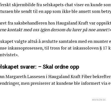
ferskt skjermbilde fra selskapets chat viser en kunde som
turaen ble sendt til en app som ikke ble ansett som betr
aret fra saksbehandleren hos Haugaland Kraft var oppsi
rne kontakt med oss igjen dersom du lurer på noe annet!»
skapet valgte altså å avslutte samtalen med en munter emo
nse inkassoprosessen, til tross for at inkassoloven § 17 
mtvistet».
lskapet svarer: – Skal ordne opp
nn Margareth Lassesen i Haugaland Kraft Fiber bekrefter 
 endringer, men presiserer at kundene ble informert via e
ANNONSE