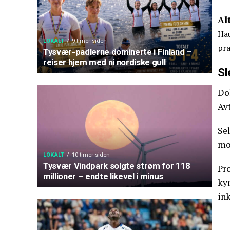
Al
Hau
LOKALT
9 timer siden
pra
Tysvær-padlerne dominerte i Finland –
reiser hjem med ni nordiske gull
Sl
Do
Avt
Sel
mo
LOKALT
10 timer siden
Tysvær Vindpark solgte strøm for 118
Pr
millioner – endte likevel i minus
ky
ink