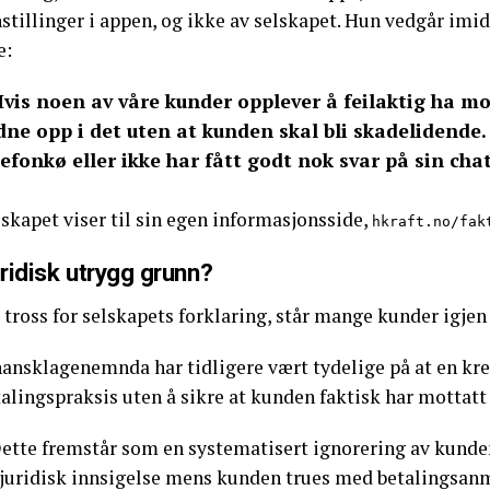
stillinger i appen, og ikke av selskapet. Hun vedgår imid
e:
Hvis noen av våre kunder opplever å feilaktig ha mot
dne opp i det uten at kunden skal bli skadelidende
lefonkø eller ikke har fått godt nok svar på sin ch
skapet viser til sin egen informasjonsside,
hkraft.no/fak
ridisk utrygg grunn?
 tross for selskapets forklaring, står mange kunder igje
nansklagenemnda har tidligere vært tydelige på at en kre
talingspraksis uten å sikre at kunden faktisk har mottat
Dette fremstår som en systematisert ignorering av kunden
 juridisk innsigelse mens kunden trues med betalingsanme