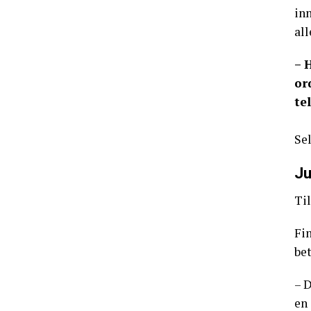
inn
all
– 
or
te
Sel
Ju
Til
Fi
be
– 
en