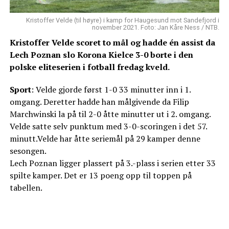
Kristoffer Velde (til høyre) i kamp for Haugesund mot Sandefjord i
november 2021. Foto: Jan Kåre Ness / NTB.
Kristoffer Velde scoret to mål og hadde én assist da
Lech Poznan slo Korona Kielce 3-0 borte i den
polske eliteserien i fotball fredag kveld.
Sport
: Velde gjorde først 1-0 33 minutter inn i 1.
omgang. Deretter hadde han målgivende da Filip
Marchwinski la på til 2-0 åtte minutter ut i 2. omgang.
Velde satte selv punktum med 3-0-scoringen i det 57.
minutt.Velde har åtte seriemål på 29 kamper denne
sesongen.
Lech Poznan ligger plassert på 3.-plass i serien etter 33
spilte kamper. Det er 13 poeng opp til toppen på
tabellen.