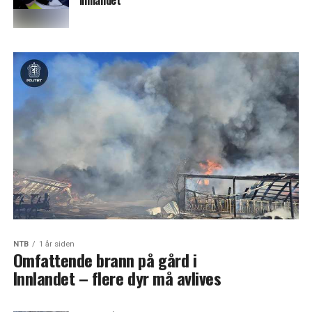
innlandet
NTB
1 år siden
Omfattende brann på gård i
Innlandet – flere dyr må avlives