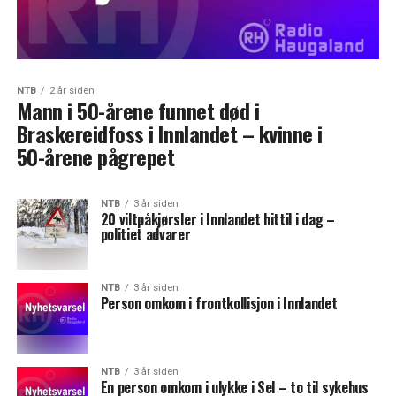
NTB
2 år siden
Mann i 50-årene funnet død i
Braskereidfoss i Innlandet – kvinne i
50-årene pågrepet
NTB
3 år siden
20 viltpåkjørsler i Innlandet hittil i dag –
politiet advarer
NTB
3 år siden
Person omkom i frontkollisjon i Innlandet
NTB
3 år siden
En person omkom i ulykke i Sel – to til sykehus