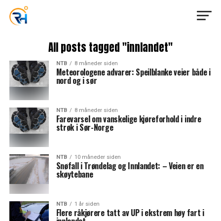
All posts tagged "innlandet"
NTB
8 måneder siden
Meteorologene advarer: Speilblanke veier både i
nord og i sør
NTB
8 måneder siden
Farevarsel om vanskelige kjøreforhold i indre
strøk i Sør-Norge
NTB
10 måneder siden
Snøfall i Trøndelag og Innlandet: – Veien er en
skøytebane
NTB
1 år siden
Flere råkjørere tatt av UP i ekstrem høy fart i