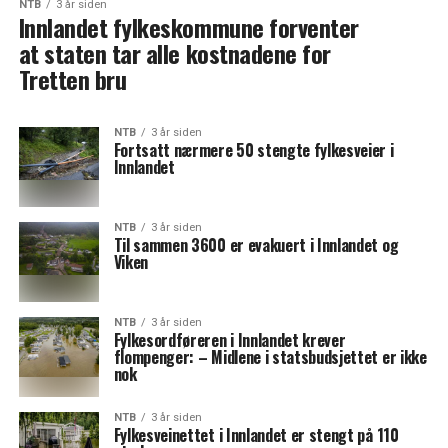
NTB
3 år siden
Innlandet fylkeskommune forventer
at staten tar alle kostnadene for
Tretten bru
NTB
3 år siden
Fortsatt nærmere 50 stengte fylkesveier i
Innlandet
NTB
3 år siden
Til sammen 3600 er evakuert i Innlandet og
Viken
NTB
3 år siden
Fylkesordføreren i Innlandet krever
flompenger: – Midlene i statsbudsjettet er ikke
nok
NTB
3 år siden
Fylkesveinettet i Innlandet er stengt på 110