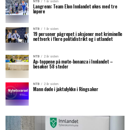
NTB
1 år siden
Langrenn: Team Elon Innlandet økes med tre
løpere
NTB
1 år siden
19 personer pågrepet i aksjoner mot kriminelle
nettverk i flere politidistrikt og i utlandet
NTB
2 år siden
Ap-toppene på møte-bonanza i Innlandet –
besøker 58 steder
NTB
2 år siden
Mann døde i jaktulykke i Ringsaker