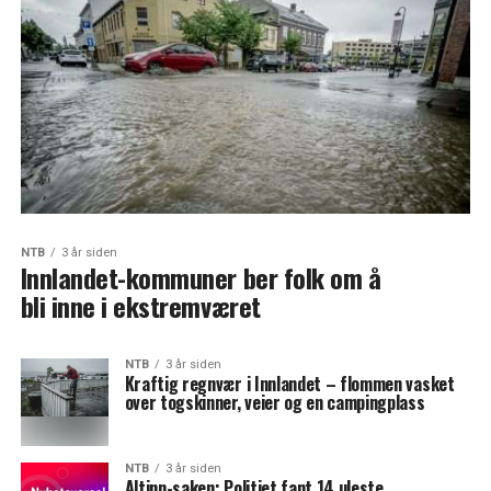
NTB
3 år siden
Innlandet-kommuner ber folk om å
bli inne i ekstremværet
NTB
3 år siden
Kraftig regnvær i Innlandet – flommen vasket
over togskinner, veier og en campingplass
NTB
3 år siden
Altinn-saken: Politiet fant 14 uleste