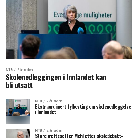
NTB
2 år siden
Skolenedleggingen i Innlandet kan
bli utsatt
NTB
2 år siden
Ekstraordinært fylkesting om skolenedleggelse
i Innlandet
NTB
2 år siden
Støre irettesetter Mehl etter skoledebatt-