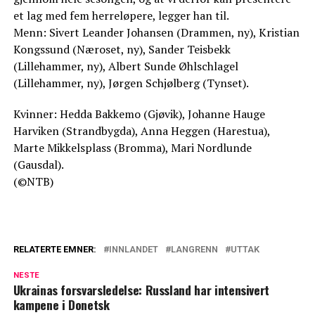
et lag med fem herreløpere, legger han til.
Menn: Sivert Leander Johansen (Drammen, ny), Kristian
Kongssund (Næroset, ny), Sander Teisbekk
(Lillehammer, ny), Albert Sunde Øhlschlagel
(Lillehammer, ny), Jørgen Schjølberg (Tynset).
Kvinner: Hedda Bakkemo (Gjøvik), Johanne Hauge
Harviken (Strandbygda), Anna Heggen (Harestua),
Marte Mikkelsplass (Bromma), Mari Nordlunde
(Gausdal).
(©NTB)
RELATERTE EMNER:
INNLANDET
LANGRENN
UTTAK
NESTE
Ukrainas forsvarsledelse: Russland har intensivert
kampene i Donetsk