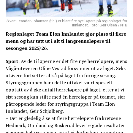
Sivert Leander Johansen (t.h.) er blant fire nye løpere på regionlaget for
Innlandet. Foto: Geir Olsen / NTB
Regionlaget Team Elon Innlandet gjør plass til flere
menn og har tatt ut i alt ti langrennsløpere til
sesongen 2025/26.
Sport
: Av de ti løperne er det fire nye herreløpere, mens
Vågå-utøveren Oline Vestad forsvinner ut av laget. Seks
utøvere fortsetter altså på laget fra forrige sesong.–
Styringsgruppen har i dette uttaket vært spesielt
opptatt av å øke antall herreløpere på laget, etter at vi
sist sesong kun stilte med én herreløper på teamet, sier
påtroppende leder for styringsgruppa i Team Elon
Innlandet, Geir Schjølberg.
– Det er gledelig å se at flere herreløpere fra kretsene
Hedmark, Oppland og Buskerud leverte gode resultater
gjennom hele sesongen, og at vi derfor kan presentere