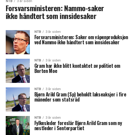
NTB
3 år siden
Forsvarsministeren: Nammo-saker
ikke håndtert som innsidesaker
NTB
3 år siden
Forsvarsministeren: Saker om våpenproduksjon
ved Nammo ikke håndtert som innsidesaker
NTB
3 år siden
Gram har ikke blitt kontaktet av politiet om
Borten Moe
NTB
3 år siden
Bjørn Arild Gram (Sp) beholdt lakseaksjer i fire
måneder som statsråd
NTB
3 år siden
Fylkesleder foreslår Bjørn Arild Gram som ny
nestleder i Senterpartiet