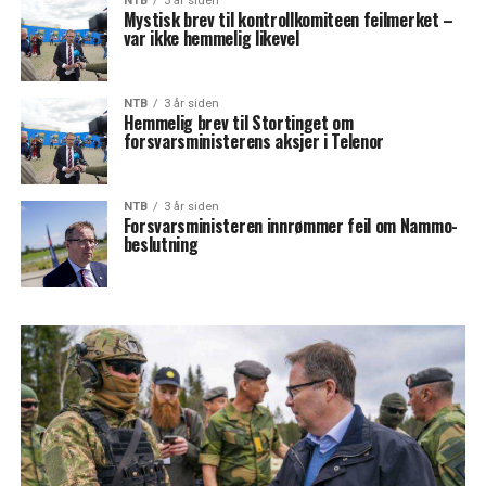
NTB
3 år siden
Mystisk brev til kontrollkomiteen feilmerket –
var ikke hemmelig likevel
NTB
3 år siden
Hemmelig brev til Stortinget om
forsvarsministerens aksjer i Telenor
NTB
3 år siden
Forsvarsministeren innrømmer feil om Nammo-
beslutning