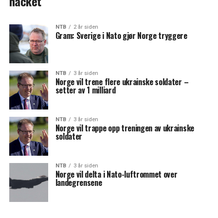
hacket
NTB
2 år siden
Gram: Sverige i Nato gjør Norge tryggere
NTB
3 år siden
Norge vil trene flere ukrainske soldater –
setter av 1 milliard
NTB
3 år siden
Norge vil trappe opp treningen av ukrainske
soldater
NTB
3 år siden
Norge vil delta i Nato-luftrommet over
landegrensene