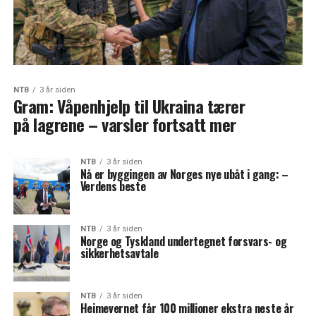
NTB
3 år siden
Gram: Våpenhjelp til Ukraina tærer
på lagrene – varsler fortsatt mer
NTB
3 år siden
Nå er byggingen av Norges nye ubåt i gang: –
Verdens beste
NTB
3 år siden
Norge og Tyskland undertegnet forsvars- og
sikkerhetsavtale
NTB
3 år siden
Heimevernet får 100 millioner ekstra neste år