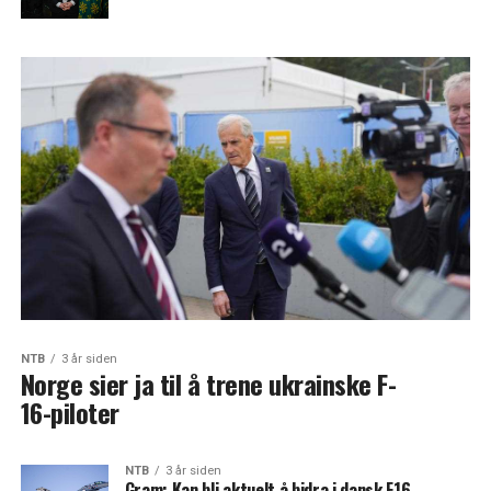
NTB
3 år siden
Norge sier ja til å trene ukrainske F-
16-piloter
NTB
3 år siden
Gram: Kan bli aktuelt å bidra i dansk F16-