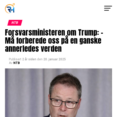
NTB
Forsvarsministeren om Trump: –
Må forberede oss på en ganske
annerledes verden
Publisert
2 år siden
den
20. januar 2025
Av
NTB