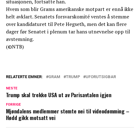
situasjonen, fortsatte han.
Hvem som blir Grams amerikanske motpart er ennå ikke
helt avklart. Senatets forsvarskomité ventes å stemme
over kandidaturet til Pete Hegseth, men det kan flere
dager før Senatet i plenum tar hans utnevnelse opp til
avstemning.
(©NTB)
RELATERTE EMNER:
GRAM
TRUMP
UFORUTSIGBAR
NESTE
Trump skal trekke USA ut av Parisavtalen igjen
FORRIGE
Mjøndalens medlemmer stemte nei til videodømming –
Hødd gikk motsatt vei