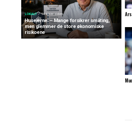
Ars
LOKALT
14 timer siden
Huseierne: – Mange forsikrer småting,
men glemmer de store økonomiske
risikoene
Mud