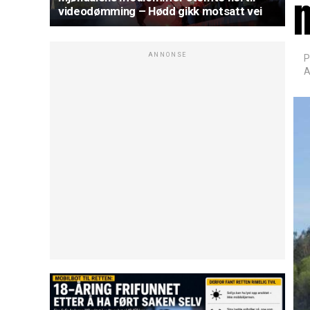
m
videodømming – Hødd gikk motsatt vei
ANNONSE
P
A