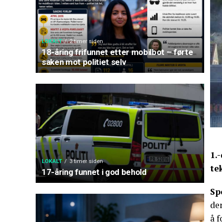
LOKALT
2 timer siden
18-åring frifunnet etter mobilbot – førte
saken mot politiet selv
1.
LOKALT
3 timer siden
te
17-åring funnet i god behold
Sp
der
å 