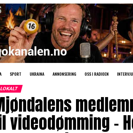
A
SPORT
UKRAINA
ANNONSERING
OSS I RADIOEN
INTERVJU
LOKALT
Mjøndalens medlemm
il videodømming – 