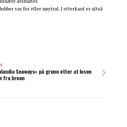
rdinære årsmøter.
ber var for eller nøytral. I etterkant er altså
TE
nlandia Seaways» på grunn etter at losen
k fra broen