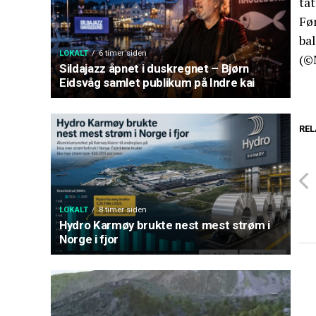
tat
Før
ba
LOKALT
6 timer siden
(©
Sildajazz åpnet i duskregnet – Bjørn
Eidsvåg samlet publikum på Indre kai
REL
LOKALT
8 timer siden
Hydro Karmøy brukte nest mest strøm i
Norge i fjor