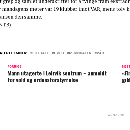
t grep og samlet underskrifter for å tvinge fram ekstrao
 mandagens møter var 19 klubber imot VAR, mens tolv klub
lansen den samme.
NTB)
ATERTE EMNER:
FOTBALL
HØDD
MJØNDALEN
VÅR
FORRIGE
NES
Mann utagerte i Leirvik sentrum – anmeldt
«Fi
for vold og ordensforstyrrelse
gik
ANNONSE