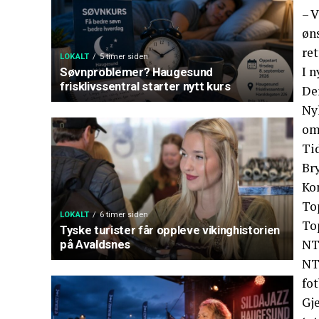
– V
øns
ret
LOKALT
5 timer siden
I n
Søvnproblemer? Haugesund
frisklivssentral starter nytt kurs
Der
Ny
omg
Ti
Bry
Ko
To
LOKALT
6 timer siden
To
Tyske turister får oppleve vikinghistorien
NT
på Avaldsnes
NTF
fot
Gje