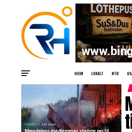
HJEM
LOKALT
NTB
US
t
LOKALT
2 år siden
Mjøndalens medlemmer stemte nei til