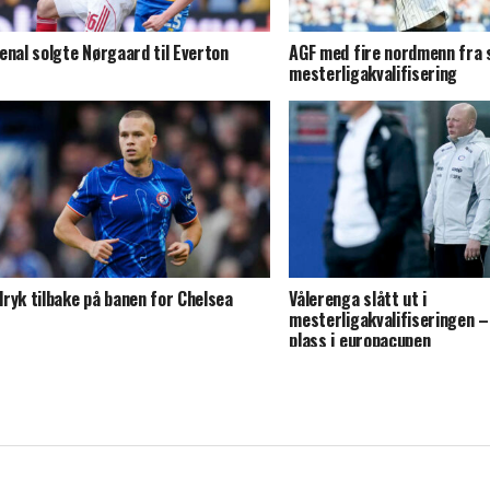
enal solgte Nørgaard til Everton
AGF med fire nordmenn fra s
mesterligakvalifisering
ryk tilbake på banen for Chelsea
Vålerenga slått ut i
mesterligakvalifiseringen –
plass i europacupen