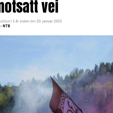
otsatt vei
ublisert
2 år siden
den
20. januar 2025
v
NTB