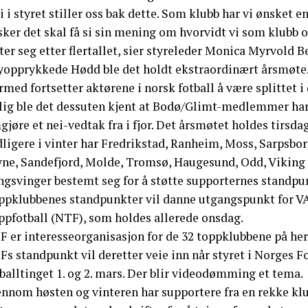
i i styret stiller oss bak dette. Som klubb har vi ønsket
ker det skal få si sin mening om hvorvidt vi som klubb o
ter seg etter flertallet, sier styreleder Monica Myrvold 
yopprykkede Hødd ble det holdt ekstraordinært årsmøte. De
med fortsetter aktørene i norsk fotball å være splittet i
lig ble det dessuten kjent at Bodø/Glimt-medlemmer har 
jøre et nei-vedtak fra i fjor. Det årsmøtet holdes tirsdag
dligere i vinter har Fredrikstad, Ranheim, Moss, Sarpsbo
ne, Sandefjord, Molde, Tromsø, Haugesund, Odd, Viking og
ngsvinger bestemt seg for å støtte supporternes standp
ppklubbenes standpunkter vil danne utgangspunkt for VA
ppfotball (NTF), som holdes allerede onsdag.
F er interesseorganisasjon for de 32 toppklubbene på her
s standpunkt vil deretter veie inn når styret i Norges Fo
balltinget 1. og 2. mars. Der blir videodømming et tema.
nnom høsten og vinteren har supportere fra en rekke klubb