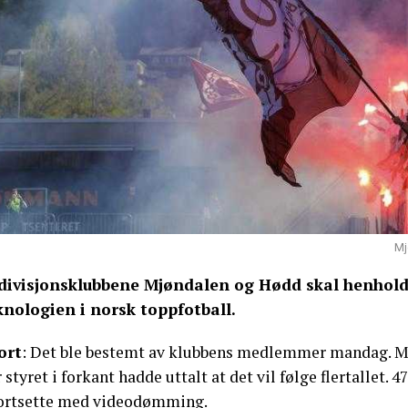
Mj
-divisjonsklubbene Mjøndalen og Hødd skal henholds
knologien i norsk toppfotball.
ort
: Det ble bestemt av klubbens medlemmer mandag.
 styret i forkant hadde uttalt at det vil følge flertall
fortsette med videodømming.