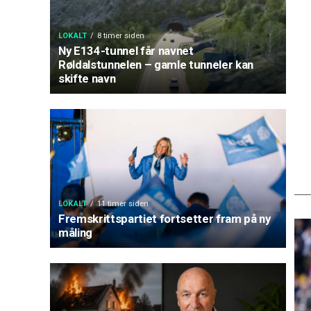
LOKALT
8 timer siden
Ny E134-tunnel får navnet
Røldalstunnelen – gamle tunneler kan
skifte navn
LOKALT
11 timer siden
Fremskrittspartiet fortsetter fram på ny
måling