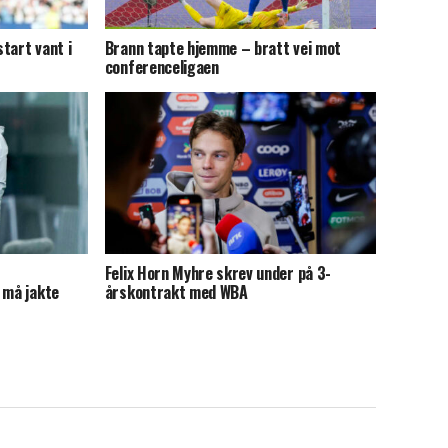
tart vant i
Brann tapte hjemme – bratt vei mot
conferenceligaen
Felix Horn Myhre skrev under på 3-
 må jakte
årskontrakt med WBA