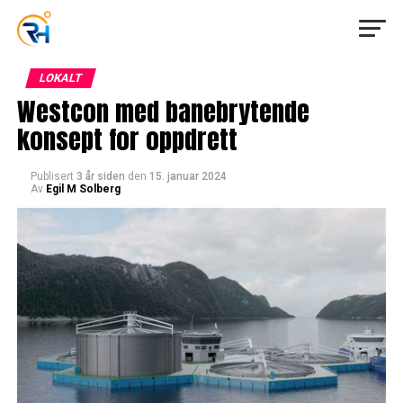
LOKALT
Westcon med banebrytende
konsept for oppdrett
Publisert
3 år siden
den
15. januar 2024
Av
Egil M Solberg