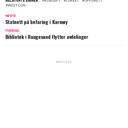
RELATERTE EMNER:
KONSEPT
LUKKET
OPPDRETT
WESTCON
NESTE
Statnett på befaring i Karmøy
FORRIGE
Bibliotek i Haugesund flytter avdelinger
ANNONSE