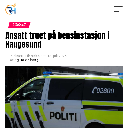
LOKALT
Ansatt truet på bensinstasjon i
Haugesund
Publisert
1 år siden
den
13. juli 2025
Av
Egil M Solberg