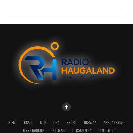
HJEM
LOKALT
NTB
USA
SPORT
UKRAINA
ANNONSERING
OSS I RADIOEN
INTERVJU
PERSONVERN
LIVESENTER