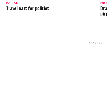
FORRIGE
NES
Travel natt for politiet
Bra
på 
ANNONSE