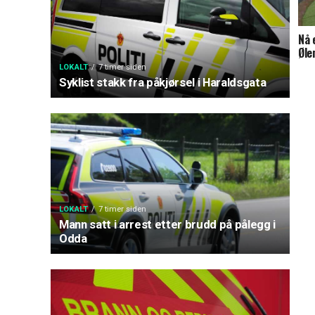
Nå 
Øle
LOKALT
7 timer siden
Syklist stakk fra påkjørsel i Haraldsgata
LOKALT
7 timer siden
Mann satt i arrest etter brudd på pålegg i
Odda