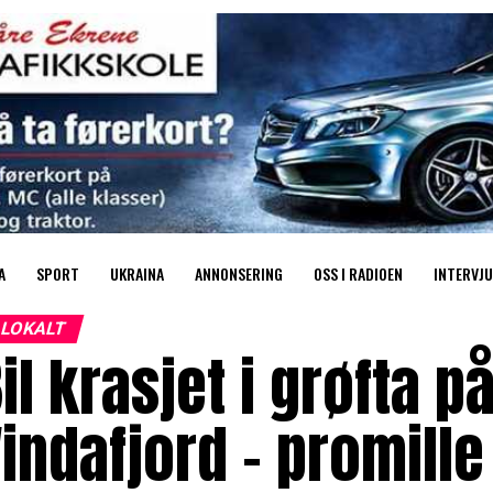
A
SPORT
UKRAINA
ANNONSERING
OSS I RADIOEN
INTERVJU
LOKALT
il krasjet i grøfta på
indafjord – promille