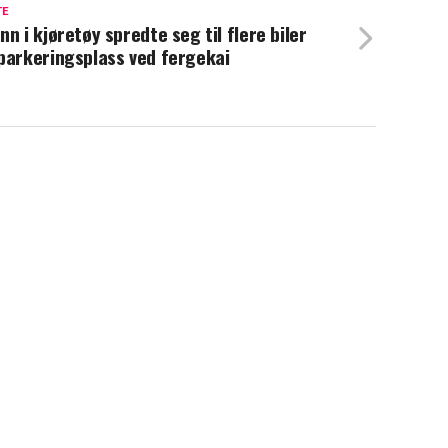
TE
nn i kjøretøy spredte seg til flere biler
parkeringsplass ved fergekai