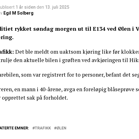
ublisert
1 år siden
den
13. juli 2025
v
Egil M Solberg
litiet rykket søndag morgen ut til E134 ved Ølen i
øring.
afikk:
Det ble meldt om uaktsom kjøring like før klokken
rulje den aktuelle bilen i grøften ved avkjøringen til Hi
arebilen, som var registrert for to personer, befant det seg
eren, en mann i 40-årene, avga en foreløpig blåseprøve s
 opprettet sak på forholdet.
ATERTE EMNER:
TRAFIKK
ØLEN