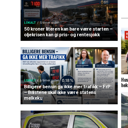
LOKALT
5 timer siden
50 kroner literen kan bare være starten –
oljekrisen kan gi pris- og rentesjokk
Hus
LOKALT
6 timer siden
hek
Billigere bensin ga ikke mer trafikk – FrP:
– Bilistene skal ikke være statens
melkeku