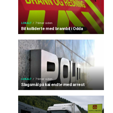
LOKALT
7 timer siden
Bil kolliderte med brannbil i Odda
LOKALT
7 timer siden
Slagsmål på kai endte med arrest