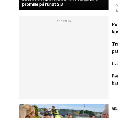
promille på rundt 2,8
P
A
ANNONSE
Po
kj
Tr
pat
I v
Før
har
REL