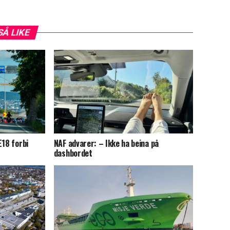
SÅ LIKE
E18 forbi
NAF advarer: – Ikke ha beina på
e
dashbordet