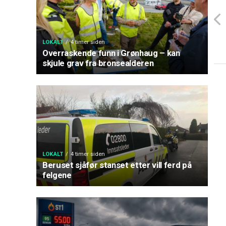
LOKALT
4 timer siden
Overraskende funn i Grønhaug – kan
skjule grav fra bronsealderen
LOKALT
4 timer siden
Beruset sjåfør stanset etter vill ferd på
felgene