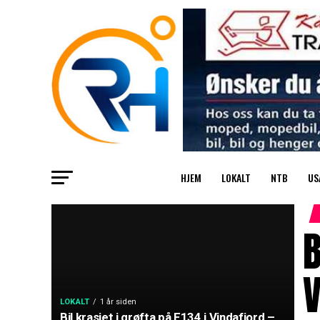
HJEM
LOKALT
NTB
US
B
V
LOKALT
1 år siden
Bil krasjet i grøfta på E134 i Vindafjord –