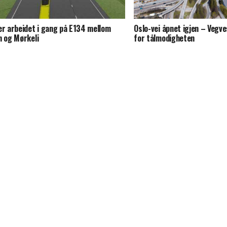
er arbeidet i gang på E134 mellom
Oslo-vei åpnet igjen – Vegv
n og Mørkeli
for tålmodigheten