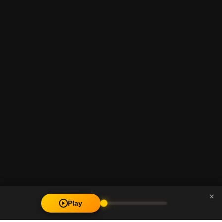
×
Play