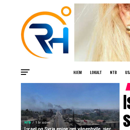
HJEM
LOKALT
NTB
US
I
NTB
1 år siden
Israel og Syria enige om våpenhvile, sier