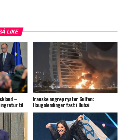
SÅ LIKE
skland –
Iranske angrep ryster Gulfen:
ingretur til
Haugalendinger fast i Dubai