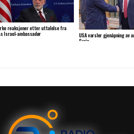
rke reaksjoner etter uttalelse fra
s Israel-ambassadør
USA varsler gjenåpning av 
Syria