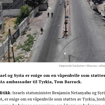
Væpnede beduiner i Mazraa i utkant
rael og Syria er enige om en våpenhvile som støttes
As ambassadør til Tyrkia, Tom Barrack.
litikk
: Israels statsminister Benjamin Netanyahu og Syr
A, er enige om en våpenhvile som støttes av Tyrkia, Jor