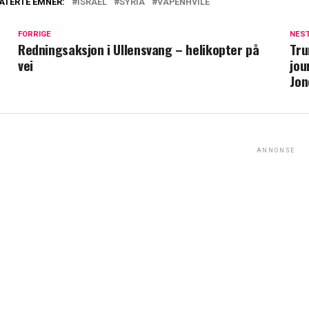
ATERTE EMNER:
ISRAEL
SYRIA
VÅPENHVILE
FORRIGE
NES
Redningsaksjon i Ullensvang – helikopter på
Tru
vei
jou
Jon
ANNONSE