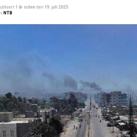
ublisert
1 år siden
den
19. juli 2025
v
NTB