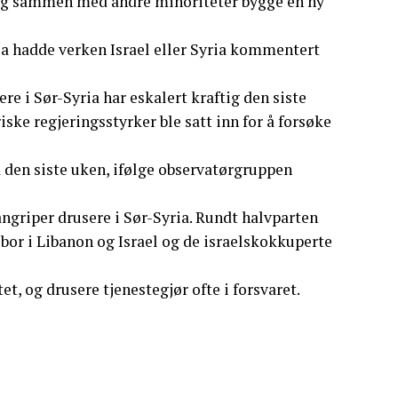
 og sammen med andre minoriteter bygge en ny
. Da hadde verken Israel eller Syria kommentert
i Sør-Syria har eskalert kraftig den siste
ke regjeringsstyrker ble satt inn for å forsøke
 den siste uken, ifølge observatørgruppen
angriper drusere i Sør-Syria. Rundt halvparten
e bor i Libanon og Israel og de israelskokkuperte
, og drusere tjenestegjør ofte i forsvaret.