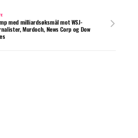
TE
mp med milliardsøksmål mot WSJ-
rnalister, Murdoch, News Corp og Dow
es