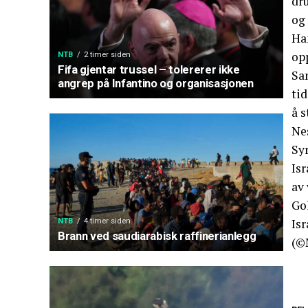
dr
og 
Han
op
NTB
2 timer siden
Fifa gjentar trussel – tolererer ikke
Sa
angrep på Infantino og organisasjonen
tid
å 
Ne
Sy
Isr
av 
Go
Isr
NTB
4 timer siden
Brann ved saudiarabisk raffinerianlegg
(©