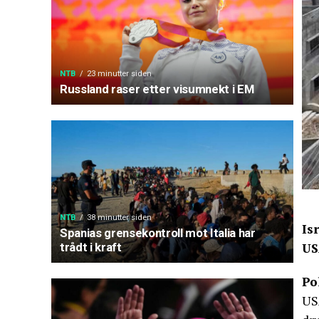
NTB
23 minutter siden
Russland raser etter visumnekt i EM
NTB
38 minutter siden
Is
Spanias grensekontroll mot Italia har
trådt i kraft
US
Po
US