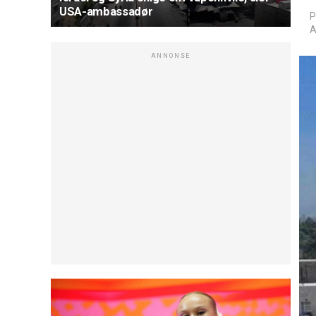
USA-ambassadør
P
A
ANNONSE