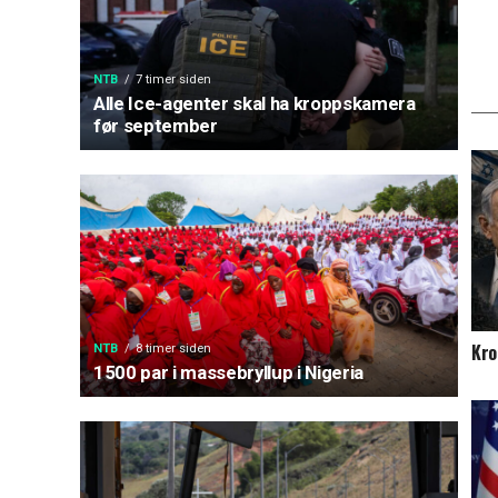
NTB
7 timer siden
Alle Ice-agenter skal ha kroppskamera
før september
Kro
NTB
8 timer siden
1500 par i massebryllup i Nigeria