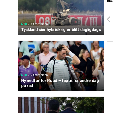
REL
NTB
4 timer siden
Tyskland sier hybridkrig er blitt dagligdags
NTB
7 timer siden
Ny nedtur for Ruud – tapte for andre dag
på rad