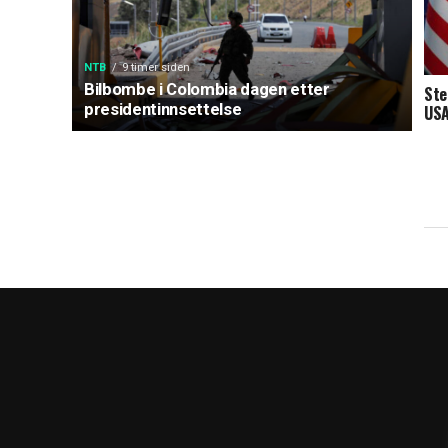
NTB
9 timer siden
Bilbombe i Colombia dagen etter
Ste
presidentinnsettelse
USA