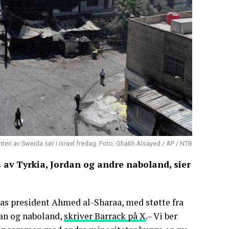
en av Sweida sør i Israel fredag. Foto: Ghaith Alsayed / AP / NTB
 av Tyrkia, Jordan og andre naboland, sier
ias president Ahmed al-Sharaa, med støtte fra
dan og naboland,
skriver Barrack på X
.– Vi ber