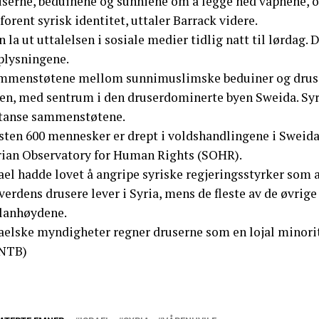
userne, beduinene og sunniene om å legge ned våpnene,
forent syrisk identitet, uttaler Barrack videre.
 la ut uttalelsen i sosiale medier tidlig natt til lørdag
plysningene.
mmenstøtene mellom sunnimuslimske beduiner og drusere 
en, med sentrum i den druserdominerte byen Sweida. Syris
stanse sammenstøtene.
sten 600 mennesker er drept i voldshandlingene i Sweida
rian Observatory for Human Rights (SOHR).
ael hadde lovet å angripe syriske regjeringsstyrker som 
verdens drusere lever i Syria, mens de fleste av de øvrig
lanhøydene.
aelske myndigheter regner druserne som en lojal minoritet
NTB)