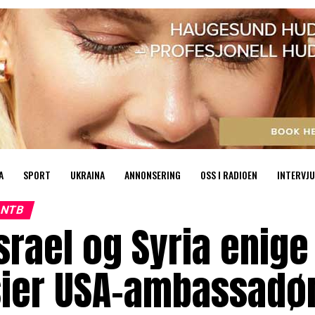
A
SPORT
UKRAINA
ANNONSERING
OSS I RADIOEN
INTERVJU
NTB
srael og Syria enig
sier USA-ambassadø