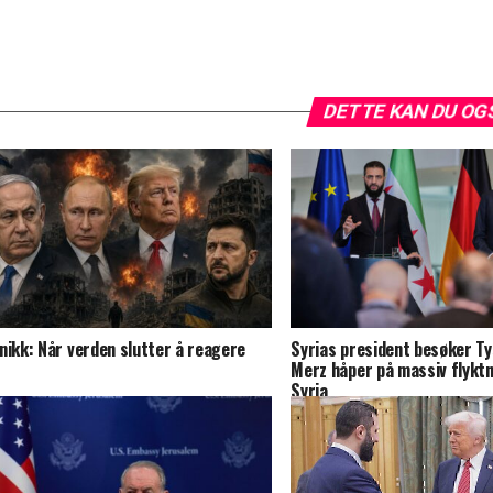
DETTE KAN DU OG
nikk: Når verden slutter å reagere
Syrias president besøker Ty
Merz håper på massiv flyktn
Syria