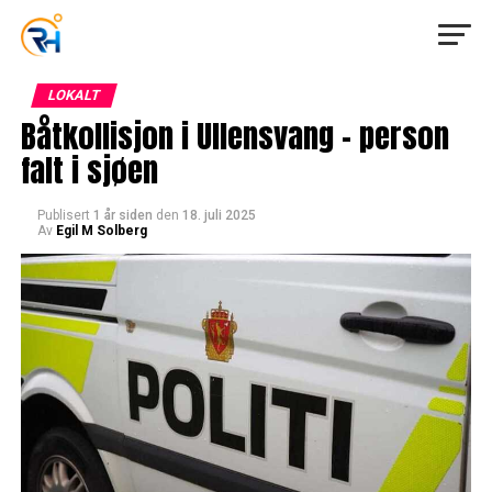
LOKALT
Båtkollisjon i Ullensvang – person
falt i sjøen
Publisert
1 år siden
den
18. juli 2025
Av
Egil M Solberg