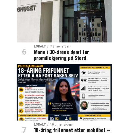
LOKALT
7 timer siden
Mann i 30-årene dømt for
promillekjøring på Stord
LOKALT
10 timer siden
18-åring frifunnet etter mobilbot –