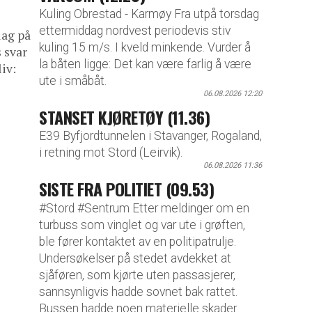
Kuling Obrestad - Karmøy Fra utpå torsdag
ettermiddag nordvest periodevis stiv
lag på
kuling 15 m/s. I kveld minkende. Vurder å
 svar
la båten ligge: Det kan være farlig å være
iv:
ute i småbåt.
06.08.2026 12:20
STANSET KJØRETØY (11.36)
E39 Byfjordtunnelen i Stavanger, Rogaland,
i retning mot Stord (Leirvik).
06.08.2026 11:36
SISTE FRA POLITIET (09.53)
#Stord #Sentrum Etter meldinger om en
turbuss som vinglet og var ute i grøften,
ble fører kontaktet av en politipatrulje.
Undersøkelser på stedet avdekket at
sjåføren, som kjørte uten passasjerer,
sannsynligvis hadde sovnet bak rattet.
Bussen hadde noen materielle skader