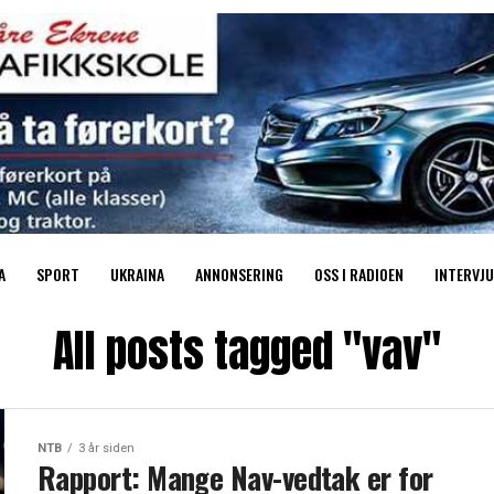
A
SPORT
UKRAINA
ANNONSERING
OSS I RADIOEN
INTERVJU
All posts tagged "vav"
NTB
3 år siden
Rapport: Mange Nav-vedtak er for