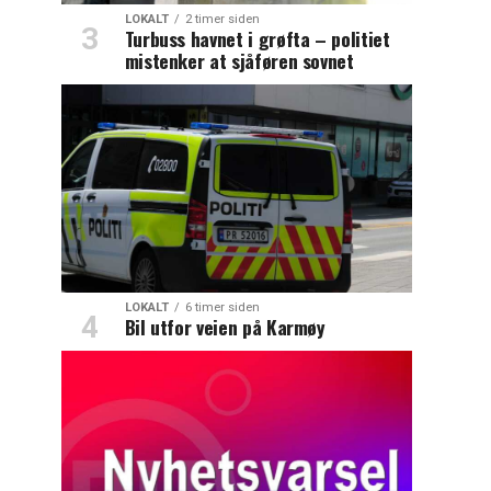
LOKALT
2 timer siden
Turbuss havnet i grøfta – politiet
mistenker at sjåføren sovnet
LOKALT
6 timer siden
Bil utfor veien på Karmøy