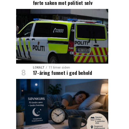
førte saken mot politiet selv
LOKALT
11 timer siden
17-åring funnet i god behold