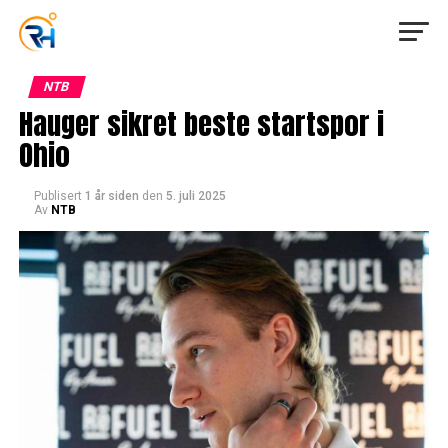
NTB
Hauger sikret beste startspor i
Ohio
Publisert
1 år siden
den
5. juli 2025
Av
NTB