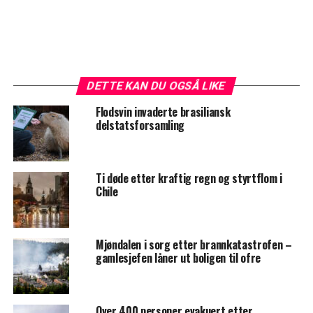
DETTE KAN DU OGSÅ LIKE
Flodsvin invaderte brasiliansk
delstatsforsamling
Ti døde etter kraftig regn og styrtflom i
Chile
Mjøndalen i sorg etter brannkatastrofen –
gamlesjefen låner ut boligen til ofre
Over 400 personer evakuert etter