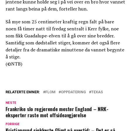
jentene kunne holde seg i på vei over en bro hvor vannet
rant langs beina på dem, forteller hun.
Så mye som 25 centimeter kraftig regn falt på bare
noen få timer natt til fredag sentralt i Kerr fylke, noe
som fikk Guadalupe-elven til å gå over sine bredder.
Samtidig som dødstallet stiger, kommer det også flere
detaljer fra de dramatiske minuttene da vannet begynte
å stige.
(©NTB)
RELATERTE EMNER:
FLOM
OPPDATERING
TEXAS
NESTE
Frankrike slo regjerende mester England – NRK-
eksperter raste mot offsideavgjørelse
FORRIGE
Kristiansund sjokkerte Glimt på overtid: – Det er så