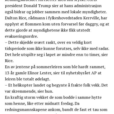
president Donald Trump sier at hans administrasjon
også bidrar og jobber sammen med lokale myndigheter.
Dalton Rice, rådmann i fylkeshovedstaden Kerrville, har
opplyst at flommen kom uten forvarsel før daggry, og at
dette gjorde at myndighetene ikke fikk utstedt
evakueringsordre.
– Dette skjedde svært raskt, over en veldig kort
tidsperiode som ikke kunne forutses, selv ikke med radar.
Det hele utspilte seg i løpet av mindre enn to timer, sier
Rice.
En av jentene på sommerleiren som ble hardt rammet,
13 år gamle Elinor Lester, sier til nyhetsbyrået AP at
leiren ble totalt ødelagt.
– Et helikopter landet og begynte å frakte folk vekk. Det
var skremmende, sier hun.
En kraftig storm vekket de som bodde i samme hytte
som henne, like etter midnatt fredag. Da
redningsmannskapene ankom, bandt de fast et tau som