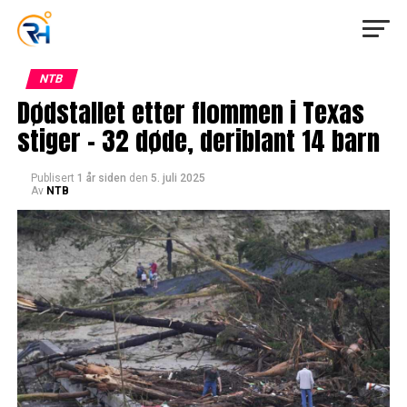
NTB
Dødstallet etter flommen i Texas
stiger – 32 døde, deriblant 14 barn
Publisert
1 år siden
den
5. juli 2025
Av
NTB