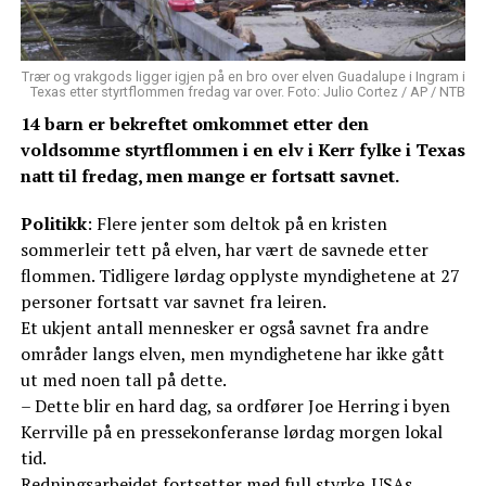
Trær og vrakgods ligger igjen på en bro over elven Guadalupe i Ingram i
Texas etter styrtflommen fredag var over. Foto: Julio Cortez / AP / NTB
14 barn er bekreftet omkommet etter den
voldsomme styrtflommen i en elv i Kerr fylke i Texas
natt til fredag, men mange er fortsatt savnet.
Politikk
: Flere jenter som deltok på en kristen
sommerleir tett på elven, har vært de savnede etter
flommen. Tidligere lørdag opplyste myndighetene at 27
personer fortsatt var savnet fra leiren.
Et ukjent antall mennesker er også savnet fra andre
områder langs elven, men myndighetene har ikke gått
ut med noen tall på dette.
– Dette blir en hard dag, sa ordfører Joe Herring i byen
Kerrville på en pressekonferanse lørdag morgen lokal
tid.
Redningsarbeidet fortsetter med full styrke. USAs