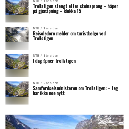
NTB
1 år siden
Trollstigen stengt etter steinsprang – håper
på gjenåpning – klokka 15
NTB
1 år siden
Reiseledere melder om turistbølge ved
Trollstigen
NTB
1 år siden
I dag åpner Trollstigen
NTB
2 år siden
Samferdselsministeren om Trollstigen: – Jeg
har ikke noe nytt