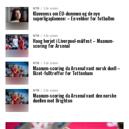
NTB
3 år siden
Klaveness om EU-dommen og de nye
superligaplanene: – En vekker for fotballen
NTB
3 år siden
Haug herjet i Liverpool-målfest – Maanum-
scoring for Arsenal
NTB
3 år siden
Maanum-scoring da Arsenal vant norsk duell –
Bizet-fulltreffer for Tottenham
NTB
3 år siden
Maanum-scoring da Arsenal vant den norske
duellen mot Brighton