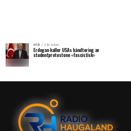
NTB
2 år siden
Erdogan kaller USAs håndtering av
studentprotestene «fascistisk»