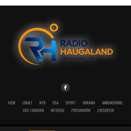
HJEM
LOKALT
NTB
USA
SPORT
UKRAINA
ANNONSERING
OSS I RADIOEN
INTERVJU
PERSONVERN
LIVESENTER