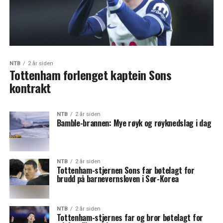
NTB
2 år siden
Tottenham forlenget kaptein Sons
kontrakt
NTB
2 år siden
Bamble-brannen: Mye røyk og røyknedslag i dag
NTB
2 år siden
Tottenham-stjernen Sons far bøtelagt for
brudd på barnevernsloven i Sør-Korea
NTB
2 år siden
Tottenham-stjernes far og bror bøtelagt for