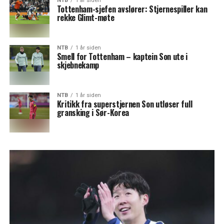
NTB
1 år siden
Tottenham-sjefen avslører: Stjernespiller kan
rekke Glimt-møte
NTB
1 år siden
Smell for Tottenham – kaptein Son ute i
skjebnekamp
NTB
1 år siden
Kritikk fra superstjernen Son utløser full
gransking i Sør-Korea