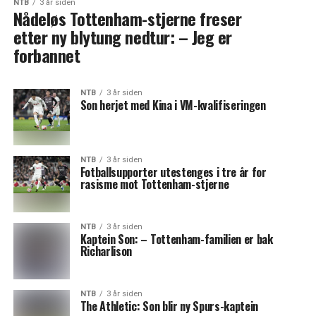
NTB
3 år siden
Nådeløs Tottenham-stjerne freser
etter ny blytung nedtur: – Jeg er
forbannet
NTB
3 år siden
Son herjet med Kina i VM-kvalifiseringen
NTB
3 år siden
Fotballsupporter utestenges i tre år for
rasisme mot Tottenham-stjerne
NTB
3 år siden
Kaptein Son: – Tottenham-familien er bak
Richarlison
NTB
3 år siden
The Athletic: Son blir ny Spurs-kaptein