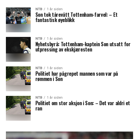
NTB
1 år siden
Son tok tårevått Tottenham-farvel: – Et
fantastisk øyeblikk
NTB
1 år siden
Nyhetsbyrå: Tottenham-kaptein Son utsatt for
utpressing av ekskjæresten
NTB
1 år siden
Politiet har pågrepet mannen som var på
rømmen i Son
NTB
1 år siden
Politiet om stor aksjon i Son: – Det var aldri et
ran