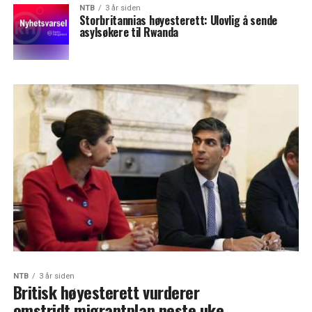
NTB
3 år siden
Storbritannias høyesterett: Ulovlig å sende
asylsøkere til Rwanda
NTB
3 år siden
Britisk høyesterett vurderer
omstridt migrantplan neste uke