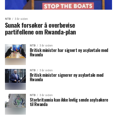
NTB
3 år siden
Sunak forsøker å overbevise
partifellene om Rwanda-plan
NTB
3 år siden
Britisk minister har signert ny asylavtale med
Rwanda
NTB
3 år siden
Britisk minister signerer ny asylavtale med
Rwanda
NTB
3 år siden
Storbritannia kan ikke lovlig sende asylsøkere
til Rwanda