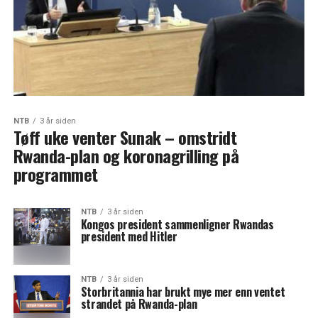
NTB
3 år siden
Tøff uke venter Sunak – omstridt
Rwanda-plan og koronagrilling på
programmet
NTB
3 år siden
Kongos president sammenligner Rwandas
president med Hitler
NTB
3 år siden
Storbritannia har brukt mye mer enn ventet
strandet på Rwanda-plan