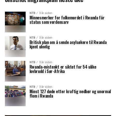
NTB
3 år siden
Minnesmerker for folkemordet i Rwanda får
status som verdensarv
NTB
3 år siden
Britisk plan om å sende asylsøkere til Rwanda
kjent ulovlig
NTB
3 år siden
Rwanda-mistenkt er siktet for 54 ulike
lovbrudd i Sør-Afrika
NTB
3 år siden
Minst 127 døde etter kraftig nedbør og unormal
flom i Rwanda