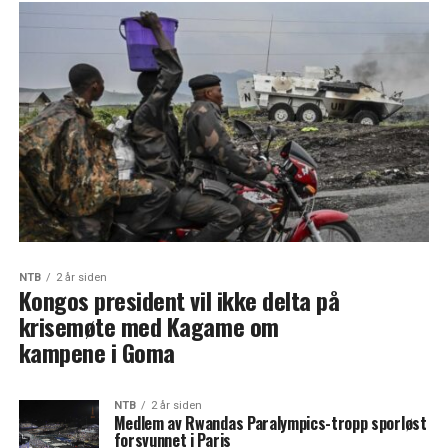
NTB
2 år siden
Kongos president vil ikke delta på
krisemøte med Kagame om
kampene i Goma
NTB
2 år siden
Medlem av Rwandas Paralympics-tropp sporløst
forsvunnet i Paris