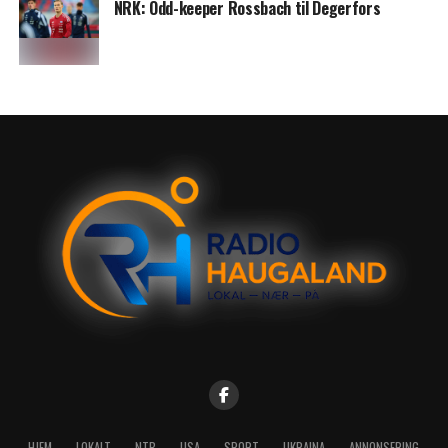
NRK: Odd-keeper Rossbach til Degerfors
HJEM
LOKALT
NTB
USA
SPORT
UKRAINA
ANNONSERING