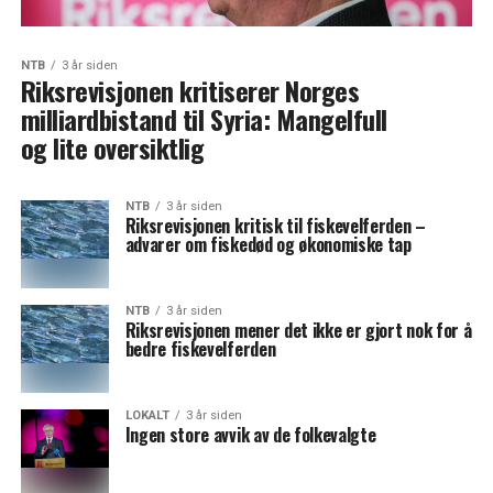
NTB
3 år siden
Riksrevisjonen kritiserer Norges
milliardbistand til Syria: Mangelfull
og lite oversiktlig
NTB
3 år siden
Riksrevisjonen kritisk til fiskevelferden –
advarer om fiskedød og økonomiske tap
NTB
3 år siden
Riksrevisjonen mener det ikke er gjort nok for å
bedre fiskevelferden
LOKALT
3 år siden
Ingen store avvik av de folkevalgte