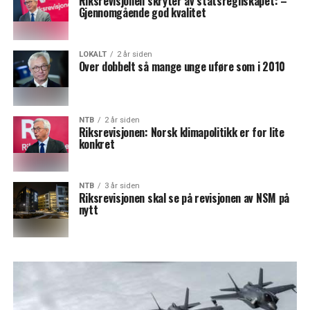
Riksrevisjonen skryter av statsregnskapet: –
Gjennomgående god kvalitet
LOKALT
2 år siden
Over dobbelt så mange unge uføre som i 2010
NTB
2 år siden
Riksrevisjonen: Norsk klimapolitikk er for lite
konkret
NTB
3 år siden
Riksrevisjonen skal se på revisjonen av NSM på
nytt