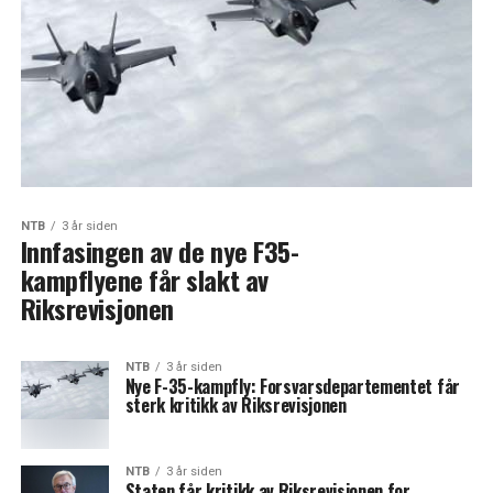
NTB
3 år siden
Innfasingen av de nye F35-
kampflyene får slakt av
Riksrevisjonen
NTB
3 år siden
Nye F-35-kampfly: Forsvarsdepartementet får
sterk kritikk av Riksrevisjonen
NTB
3 år siden
Staten får kritikk av Riksrevisjonen for