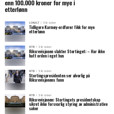
enn 100.000 kroner for mye i
etterlønn
LOKALT
3 år siden
Tidligere Karmøy-ordfører fikk for mye
etterlønn
NTB
3 år siden
Riksrevisjonen slakter Stortinget: – Har ikke
hatt orden i eget hus
NTB
3 år siden
Stortingspresidenten ser alvorlig på
Riksrevisjonens funn
NTB
3 år siden
Riksrevisjonen: Stortingets presidentskap
sikret ikke forsvarlig styring av administrative
saker