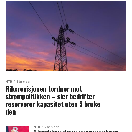
NTB
1 år siden
Riksrevisjonen tordner mot
strømpolitikken – sier bedrifter
reserverer kapasitet uten å bruke
den
NTB
2 år siden