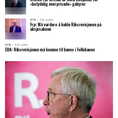
«betydelig overprisede» gebyrer
NTB
3 år siden
Frp: Må vurdere å koble Riksrevisjonen på
aksjesakene
NTB
3 år siden
EBA: Riksrevisjonen må komme til bunns i Follobanen