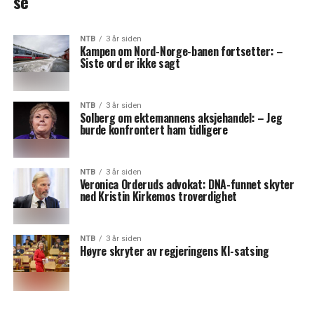
se
NTB
3 år siden
Kampen om Nord-Norge-banen fortsetter: –
Siste ord er ikke sagt
NTB
3 år siden
Solberg om ektemannens aksjehandel: – Jeg
burde konfrontert ham tidligere
NTB
3 år siden
Veronica Orderuds advokat: DNA-funnet skyter
ned Kristin Kirkemos troverdighet
NTB
3 år siden
Høyre skryter av regjeringens KI-satsing