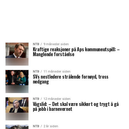
NTB
9 måneder siden
Kraftige reaksjoner på Aps kommuneutspill: –
Manglende forståelse
NTB
11 måneder siden
SVs nestledere strålende fornøyd, tross
nedgang
NTB
12 måneder siden
Vågslid: – Det skal være sikkert og trygt å gå
på jobb i barnevernet
NTB
2 år siden