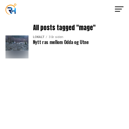
All posts tagged "mage"
LOKALT
3 år siden
Nytt ras mellom Odda og Utne