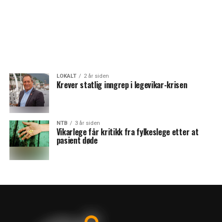
LOKALT
2 år siden
Krever statlig inngrep i legevikar-krisen
NTB
3 år siden
Vikarlege får kritikk fra fylkeslege etter at
pasient døde