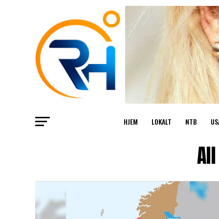
HJEM
LOKALT
NTB
US
Al