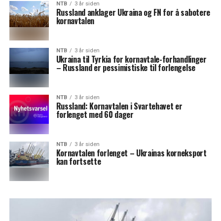
NTB
3 år siden
Russland anklager Ukraina og FN for å sabotere
kornavtalen
NTB
3 år siden
Ukraina til Tyrkia for kornavtale-forhandlinger
– Russland er pessimistiske til forlengelse
NTB
3 år siden
Russland: Kornavtalen i Svartehavet er
forlenget med 60 dager
NTB
3 år siden
Kornavtalen forlenget – Ukrainas korneksport
kan fortsette