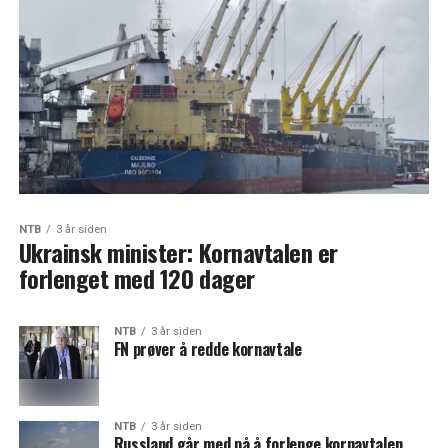
NTB
3 år siden
Ukrainsk minister: Kornavtalen er
forlenget med 120 dager
NTB
3 år siden
FN prøver å redde kornavtale
NTB
3 år siden
Russland går med på å forlenge kornavtalen