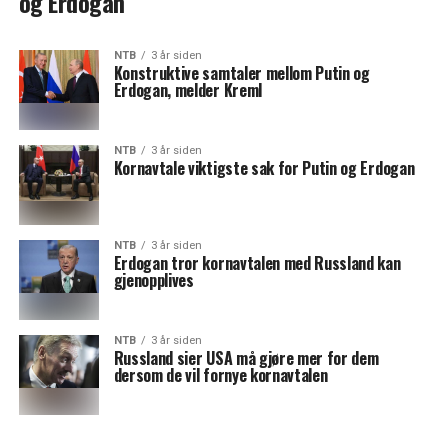
og Erdogan
NTB
3 år siden
Konstruktive samtaler mellom Putin og
Erdogan, melder Kreml
NTB
3 år siden
Kornavtale viktigste sak for Putin og Erdogan
NTB
3 år siden
Erdogan tror kornavtalen med Russland kan
gjenopplives
NTB
3 år siden
Russland sier USA må gjøre mer for dem
dersom de vil fornye kornavtalen