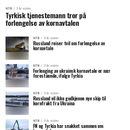
NTB
3 år siden
Tyrkisk tjenestemann tror på
forlengelse av kornavtalen
NTB
3 år siden
Russland reiser tvil om forlengelse av
kornavtale
NTB
3 år siden
Forlenging av ukrainsk kornavtale er nær
forestående, ifølge Tyrkia
NTB
3 år siden
Russland vil ikke godkjenne nye skip til
kornfrakt fra Ukraina
NTB
3 år siden
FN og Tyrkia har snakket sammen om