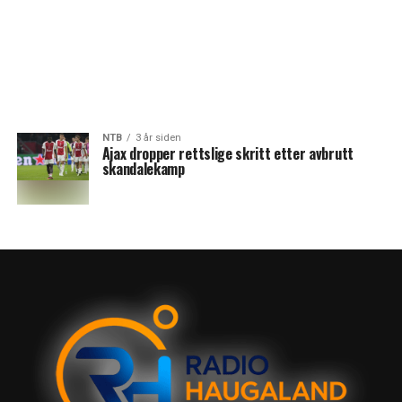
NTB
3 år siden
Ajax dropper rettslige skritt etter avbrutt
skandalekamp