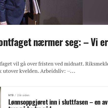
rontfaget nærmer seg: – Vi e
tfaget vil gå over fristen ved midnatt. Riksmekl
k utover kvelden. Arbeidsliv: –...
NTB
2 år siden
Lønnsoppgjøret inn i sluttfasen – en av