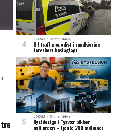
LOKALT
5 timer siden
Bil traff mopedist i rundkjøring –
r
førerkort beslaglagt
er
LOKALT
5 timer siden
Kystdesign i Tysvær bikker
 tre
milliarden – tjente 200 millioner