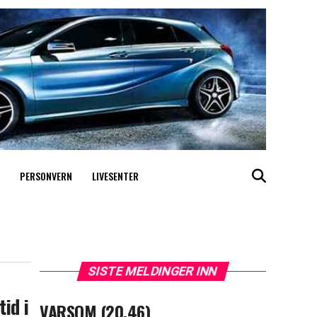
PERSONVERN
LIVESENTER
SISTE MELDINGER INN
id i
VARSOM (20.46)