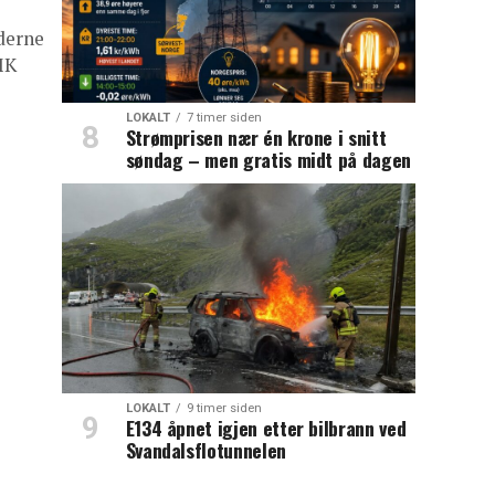
derne
MK
LOKALT
7 timer siden
Strømprisen nær én krone i snitt
søndag – men gratis midt på dagen
LOKALT
9 timer siden
E134 åpnet igjen etter bilbrann ved
Svandalsflotunnelen