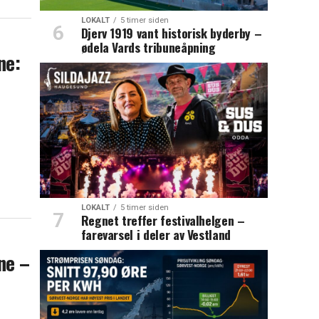
LOKALT
5 timer siden
Djerv 1919 vant historisk byderby –
ødela Vards tribuneåpning
ne:
LOKALT
5 timer siden
Regnet treffer festivalhelgen –
farevarsel i deler av Vestland
ne –