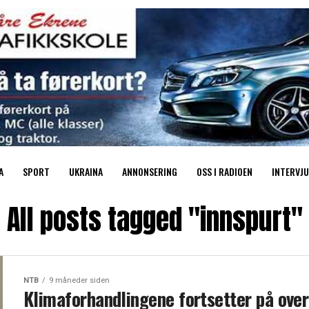
A
SPORT
UKRAINA
ANNONSERING
OSS I RADIOEN
INTERVJU
All posts tagged "innspurt"
NTB
9 måneder siden
Klimaforhandlingene fortsetter på overt