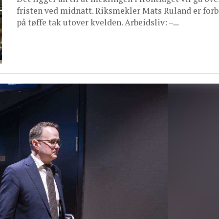
fristen ved midnatt. Riksmekler Mats Ruland er for
på tøffe tak utover kvelden. Arbeidsliv: –...