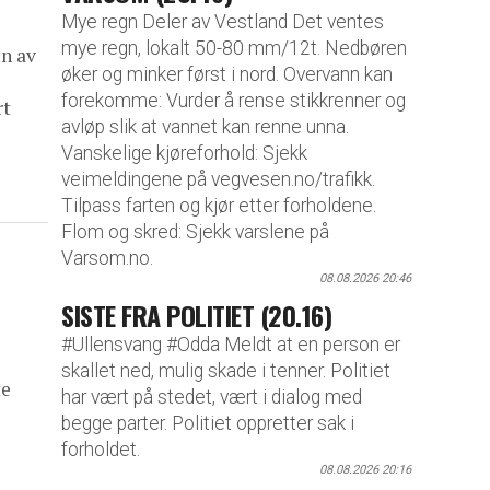
Mye regn Deler av Vestland Det ventes
mye regn, lokalt 50-80 mm/12t. Nedbøren
en av
øker og minker først i nord. Overvann kan
forekomme: Vurder å rense stikkrenner og
rt
avløp slik at vannet kan renne unna.
Vanskelige kjøreforhold: Sjekk
veimeldingene på vegvesen.no/trafikk.
Tilpass farten og kjør etter forholdene.
Flom og skred: Sjekk varslene på
Varsom.no.
08.08.2026 20:46
SISTE FRA POLITIET (20.16)
#Ullensvang #Odda Meldt at en person er
skallet ned, mulig skade i tenner. Politiet
te
har vært på stedet, vært i dialog med
begge parter. Politiet oppretter sak i
forholdet.
08.08.2026 20:16