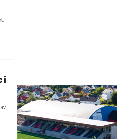
t.
 i
 av
 –