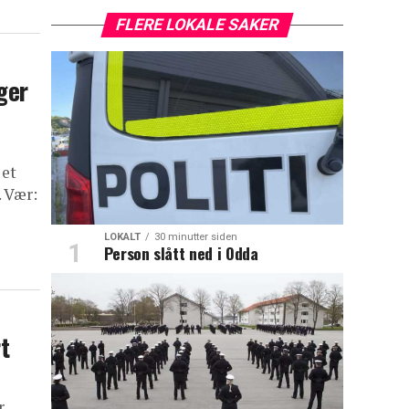
FLERE LOKALE SAKER
ger
 et
. Vær:
LOKALT
30 minutter siden
Person slått ned i Odda
t
r