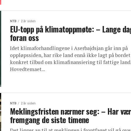
NTB
2 år siden
EU-topp på klimatoppmøte: – Lange da
foran oss
Idet klimaforhandlingene i Aserbajdsjan går inn på
oppløpssiden, har rike land ennå ikke lagt på bordet
konkret tilbud om klimafinansiering til fattige land
Hovedtemaet...
NTB
2 år siden
Meklingsfristen nærmer seg: – Har vær
fremgang de siste timene
Det ligger an til at meklingen i frontfaget vil gå ove