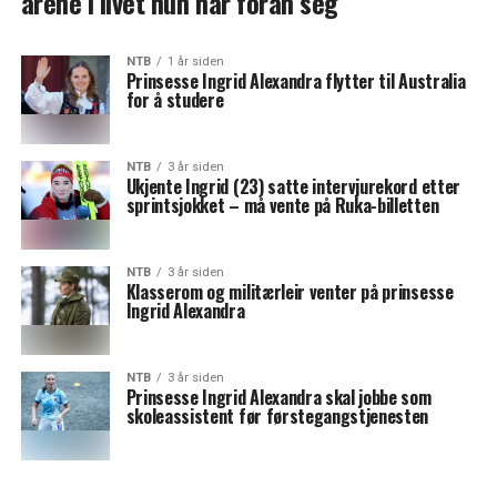
årene i livet hun har foran seg
NTB
1 år siden
Prinsesse Ingrid Alexandra flytter til Australia
for å studere
NTB
3 år siden
Ukjente Ingrid (23) satte intervjurekord etter
sprintsjokket – må vente på Ruka-billetten
NTB
3 år siden
Klasserom og militærleir venter på prinsesse
Ingrid Alexandra
NTB
3 år siden
Prinsesse Ingrid Alexandra skal jobbe som
skoleassistent før førstegangstjenesten