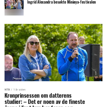
Ingrid Alexandra besøkte Miniøya-festivalen
NTB
1 år siden
Kronprinsessen om datterens
studier: – Det er noen av de fineste