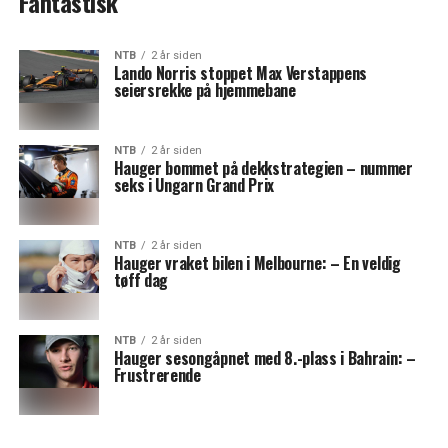
Fantastisk
NTB
2 år siden
Lando Norris stoppet Max Verstappens
seiersrekke på hjemmebane
NTB
2 år siden
Hauger bommet på dekkstrategien – nummer
seks i Ungarn Grand Prix
NTB
2 år siden
Hauger vraket bilen i Melbourne: – En veldig
tøff dag
NTB
2 år siden
Hauger sesongåpnet med 8.-plass i Bahrain: –
Frustrerende