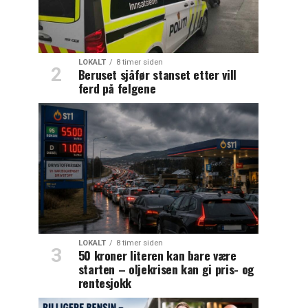
LOKALT
8 timer siden
Beruset sjåfør stanset etter vill
ferd på felgene
LOKALT
8 timer siden
50 kroner literen kan bare være
starten – oljekrisen kan gi pris- og
rentesjokk