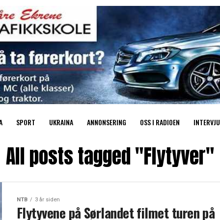
A
SPORT
UKRAINA
ANNONSERING
OSS I RADIOEN
INTERVJU
All posts tagged "Flytyver"
NTB
3 år siden
Flytyvene på Sørlandet filmet turen på