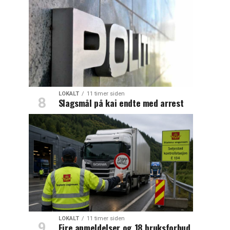
LOKALT
11 timer siden
Slagsmål på kai endte med arrest
LOKALT
11 timer siden
Fire anmeldelser og 18 bruksforbud