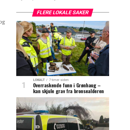
FLERE LOKALE SAKER
 og
LOKALT
7 timer siden
Overraskende funn i Grønhaug –
kan skjule grav fra bronsealderen