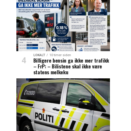
LOKALT
10 timer siden
Billigere bensin ga ikke mer trafikk
– FrP: – Bilistene skal ikke være
statens melkeku