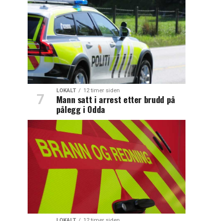
LOKALT
12 timer siden
Mann satt i arrest etter brudd på
pålegg i Odda
LOKALT
12 timer siden