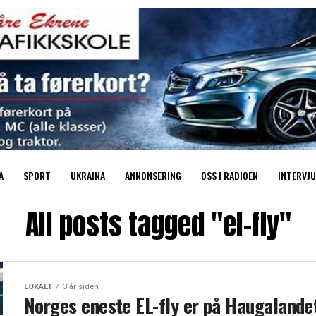
A
SPORT
UKRAINA
ANNONSERING
OSS I RADIOEN
INTERVJU
All posts tagged "el-fly"
LOKALT
3 år siden
Norges eneste EL-fly er på Haugalande