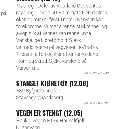
Mye regn Deler av Vestland Det ventes
mye regn, lokalt 50-80 mm/12t. Nedbøren
 på
øker og minker først i nord. Overvann kan
forekomme: Vurder å rense stikkrenner og
avløp slik at vannet kan renne unna.
Vanskelige kjøreforhold: Sjekk
veimeldingene på vegvesen.no/trafikk.
Tilpass farten og kjør etter forholdene.
Flom og skred: Sjekk varslene på
Varsom.no.
08.08.2026 12:40
STANSET KJØRETØY (12.08)
E39 Byfjordtunnelen i
Stavanger/Randaberg.
08.08.2026 12:08
VEGEN ER STENGT (12.05)
Haukelivegen E134 Haukelifjell i
Ullensvang.