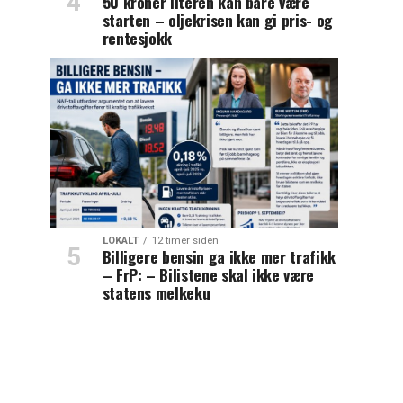
50 kroner literen kan bare være
starten – oljekrisen kan gi pris- og
rentesjokk
LOKALT
12 timer siden
Billigere bensin ga ikke mer trafikk
– FrP: – Bilistene skal ikke være
statens melkeku