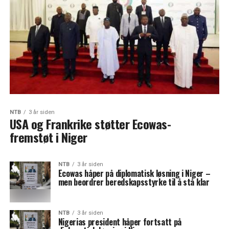
NTB
3 år siden
USA og Frankrike støtter Ecowas-
fremstøt i Niger
NTB
3 år siden
Ecowas håper på diplomatisk løsning i Niger –
men beordrer beredskapsstyrke til å stå klar
NTB
3 år siden
Nigerias president håper fortsatt på