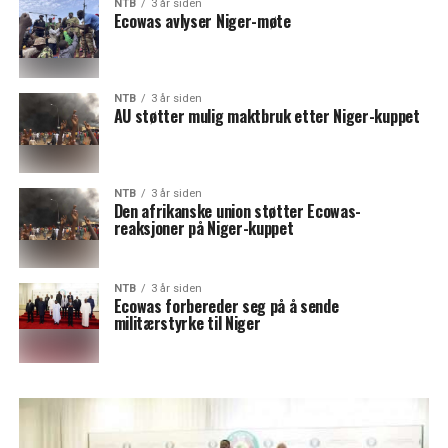
NTB
3 år siden
Ecowas avlyser Niger-møte
NTB
3 år siden
AU støtter mulig maktbruk etter Niger-kuppet
NTB
3 år siden
Den afrikanske union støtter Ecowas-
reaksjoner på Niger-kuppet
NTB
3 år siden
Ecowas forbereder seg på å sende
militærstyrke til Niger