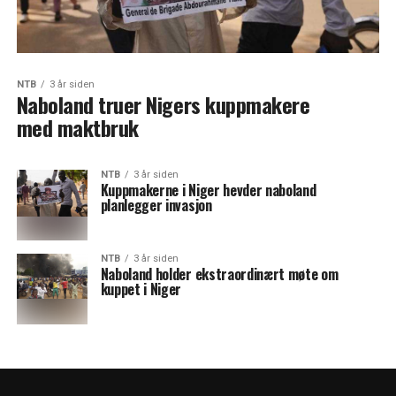
NTB
3 år siden
Naboland truer Nigers kuppmakere
med maktbruk
NTB
3 år siden
Kuppmakerne i Niger hevder naboland
planlegger invasjon
NTB
3 år siden
Naboland holder ekstraordinært møte om
kuppet i Niger