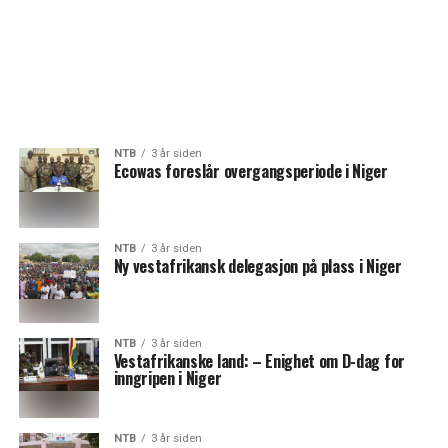
NTB
3 år siden
Ecowas foreslår overgangsperiode i Niger
NTB
3 år siden
Ny vestafrikansk delegasjon på plass i Niger
NTB
3 år siden
Vestafrikanske land: – Enighet om D-dag for
inngripen i Niger
NTB
3 år siden