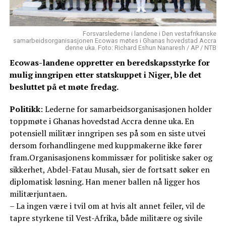
Forsvarslederne i landene i Den vestafrikanske
samarbeidsorganisasjonen Ecowas møtes i Ghanas hovedstad Accra
denne uka. Foto: Richard Eshun Nanaresh / AP / NTB
Ecowas-landene oppretter en beredskapsstyrke for
mulig inngripen etter statskuppet i Niger, ble det
besluttet på et møte fredag.
Politikk
: Lederne for samarbeidsorganisasjonen holder
toppmøte i Ghanas hovedstad Accra denne uka. En
potensiell militær inngripen ses på som en siste utvei
dersom forhandlingene med kuppmakerne ikke fører
fram.Organisasjonens kommissær for politiske saker og
sikkerhet, Abdel-Fatau Musah, sier de fortsatt søker en
diplomatisk løsning. Han mener ballen nå ligger hos
militærjuntaen.
– La ingen være i tvil om at hvis alt annet feiler, vil de
tapre styrkene til Vest-Afrika, både militære og sivile