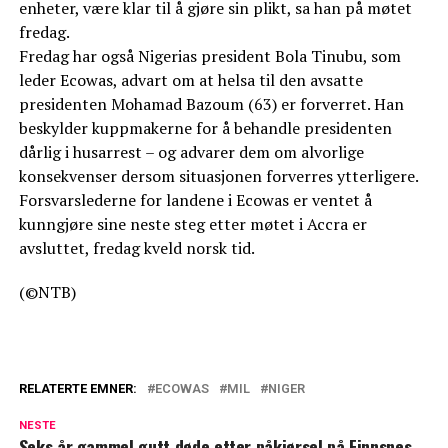
enheter, være klar til å gjøre sin plikt, sa han på møtet
fredag.
Fredag har også Nigerias president Bola Tinubu, som
leder Ecowas, advart om at helsa til den avsatte
presidenten Mohamad Bazoum (63) er forverret. Han
beskylder kuppmakerne for å behandle presidenten
dårlig i husarrest – og advarer dem om alvorlige
konsekvenser dersom situasjonen forverres ytterligere.
Forsvarslederne for landene i Ecowas er ventet å
kunngjøre sine neste steg etter møtet i Accra er
avsluttet, fredag kveld norsk tid.
(©NTB)
RELATERTE EMNER:
ECOWAS
MIL
NIGER
NESTE
Seks år gammel gutt døde etter påkjørsel på Finnsnes