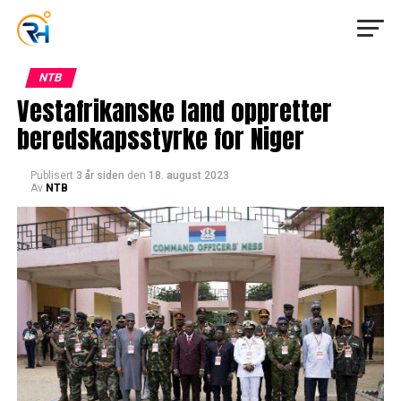
NTB
Vestafrikanske land oppretter
beredskapsstyrke for Niger
Publisert
3 år siden
den
18. august 2023
Av
NTB