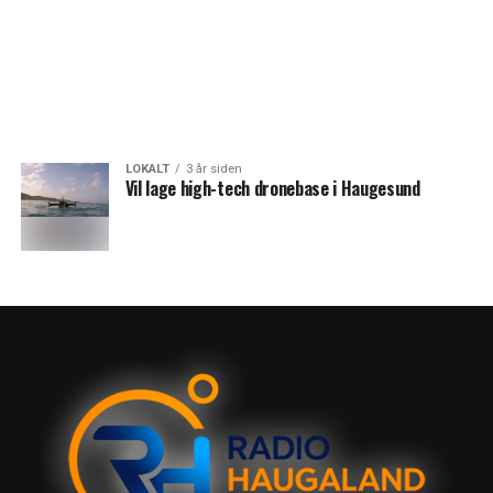
LOKALT
3 år siden
Vil lage high-tech dronebase i Haugesund