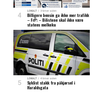
LOKALT
3 timer siden
Billigere bensin ga ikke mer trafikk
– FrP: – Bilistene skal ikke være
statens melkeku
LOKALT
4 timer siden
Syklist stakk fra påkjørsel i
Haraldsgata