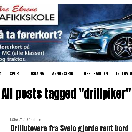
A
SPORT
UKRAINA
ANNONSERING
OSS I RADIOEN
INTERVJU
All posts tagged "drillpiker"
LOKALT
3 år siden
Drillutøvere fra Sveio gjorde rent bord