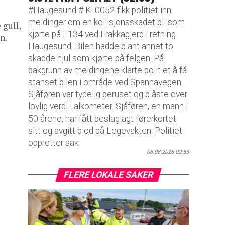
#Haugesund # Kl 0052 fikk politiet inn
meldinger om en kollisjonsskadet bil som
 gull,
kjørte på E134 ved Frakkagjerd i retning
n.
Haugesund. Bilen hadde blant annet to
skadde hjul som kjørte på felgen. På
bakgrunn av meldingene klarte politiet å få
stanset bilen i område ved Spannavegen.
Sjåføren var tydelig beruset og blåste over
lovlig verdi i alkometer. Sjåføren, en mann i
50 årene, har fått beslaglagt førerkortet
sitt og avgitt blod på Legevakten. Politiet
oppretter sak.
08.08.2026 02:53
FLERE LOKALE SAKER