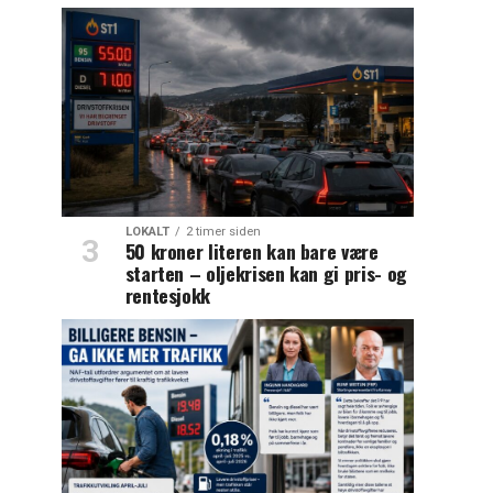
LOKALT
2 timer siden
50 kroner literen kan bare være
starten – oljekrisen kan gi pris- og
rentesjokk