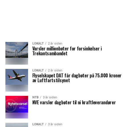
LOKALT
2 år siden
Varsler millionbøter for forsinkelser i
Trekantsambandet
LOKALT
2 år siden
Flyselskapet DAT får dagbøter på 75.000 kroner
av Luftfartstilsynet
NTB
3 år siden
NVE varsler dagbøter til ni kraftleverandører
LOKALT
3 år siden