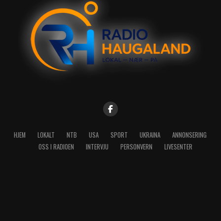
HJEM
LOKALT
NTB
USA
SPORT
UKRAINA
ANNONSERING
OSS I RADIOEN
INTERVJU
PERSONVERN
LIVESENTER