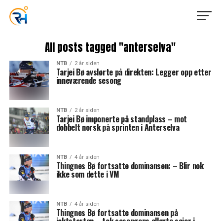
All posts tagged "anterselva"
NTB
2 år siden
Tarjei Bø avslørte på direkten: Legger opp etter
inneværende sesong
NTB
2 år siden
Tarjei Bø imponerte på standplass – mot
dobbelt norsk på sprinten i Anterselva
NTB
4 år siden
Thingnes Bø fortsatte dominansen: – Blir nok
ikke som dette i VM
NTB
4 år siden
Thingnes Bø fortsatte dominansen på