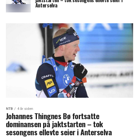
jaktstarten – tok sesongens ellevte seier i
Anterselva
NTB
4 år siden
Johannes Thingnes Bø fortsatte
dominansen på jaktstarten – tok
sesongens ellevte seier i Anterselva