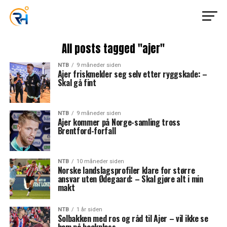
All posts tagged "ajer"
NTB
9 måneder siden
Ajer friskmelder seg selv etter ryggskade: –
Skal gå fint
NTB
9 måneder siden
Ajer kommer på Norge-samling tross
Brentford-forfall
NTB
10 måneder siden
Norske landslagsprofiler klare for større
ansvar uten Ødegaard: – Skal gjøre alt i min
makt
NTB
1 år siden
Solbakken med ros og råd til Ajer – vil ikke se