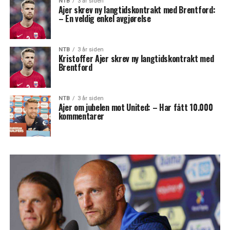
NTB
3 år siden
Ajer skrev ny langtidskontrakt med Brentford:
– En veldig enkel avgjørelse
NTB
3 år siden
Kristoffer Ajer skrev ny langtidskontrakt med
Brentford
NTB
3 år siden
Ajer om jubelen mot United: – Har fått 10.000
kommentarer