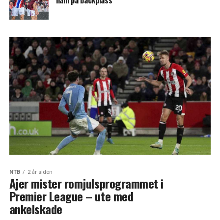
ham på backplass
NTB
2 år siden
Ajer mister romjulsprogrammet i
Premier League – ute med
ankelskade