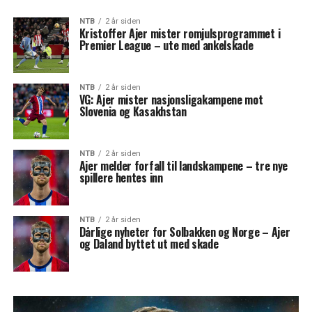
NTB
2 år siden
Kristoffer Ajer mister romjulsprogrammet i
Premier League – ute med ankelskade
NTB
2 år siden
VG: Ajer mister nasjonsligakampene mot
Slovenia og Kasakhstan
NTB
2 år siden
Ajer melder forfall til landskampene – tre nye
spillere hentes inn
NTB
2 år siden
Dårlige nyheter for Solbakken og Norge – Ajer
og Daland byttet ut med skade