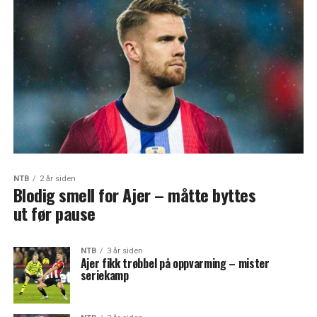
NTB
2 år siden
Blodig smell for Ajer – måtte byttes
ut før pause
NTB
3 år siden
Ajer fikk trøbbel på oppvarming – mister
seriekamp