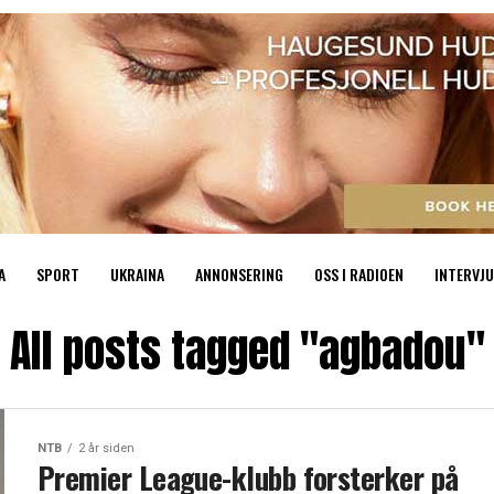
A
SPORT
UKRAINA
ANNONSERING
OSS I RADIOEN
INTERVJU
All posts tagged "agbadou"
NTB
2 år siden
Premier League-klubb forsterker på