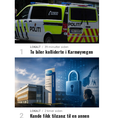
LOKALT
39 minutter siden
To biler kolliderte i Karmøyvegen
LOKALT
2 timer siden
Kunde fikk tilgang til en annen