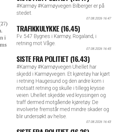
#Karmøy #Karmøyvegen Bilberger er på
stedet.
07.08.2026 16:47
27)
TRAFIKKULYKKE (16.45)
.
Fv. 547 Bygnes i Karmøy, Rogaland, i
n i
retning mot Våge.
ims
07.08.2026 16:45
SISTE FRA POLITIET (16.43)
#Karmøy #Karmøyvegen Uhellet har
skjedd i Karmøyvegen. Et kjøretøy har kjørt
i retning Haugesund og den andre kom i
motsatt retning og skulle i tillegg krysse
veien. Uhellet skjedde ved kryssingen og
traff dermed motgående kjøretøy. De
involverte fremstår med mindre skader og
blir undersøkt av helse.
07.08.2026 16:43
SISTE FRA POLITIET (16.26)