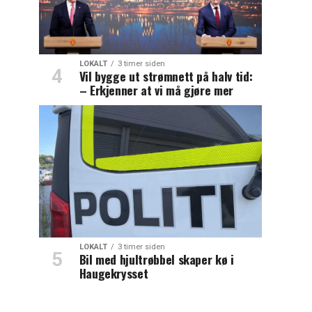
LOKALT
3 timer siden
Vil bygge ut strømnett på halv tid:
– Erkjenner at vi må gjøre mer
LOKALT
3 timer siden
Bil med hjultrøbbel skaper kø i
Haugekrysset