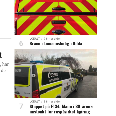
LOKALT
7 timer siden
Brann i tomannsbolig i Odda
t
, har
 de
LOKALT
8 timer siden
Stoppet på E134: Mann i 30-årene
mistenkt for ruspåvirket kjøring