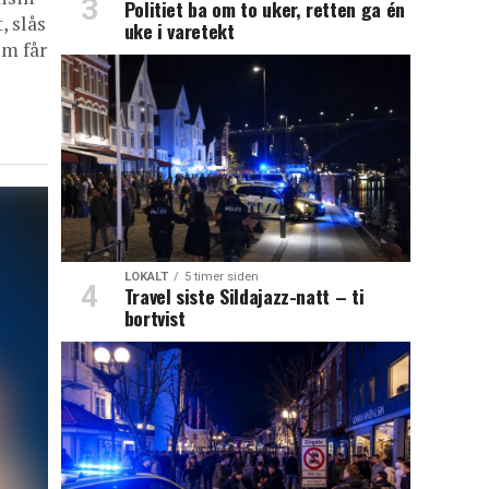
Politiet ba om to uker, retten ga én
, slås
uke i varetekt
om får
LOKALT
5 timer siden
Travel siste Sildajazz-natt – ti
bortvist