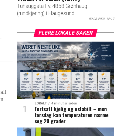
Tuhauggata Fv. 4858 Grønhaug
(rundkjøring) i Haugesund.
09.08.2026 12:17
FLERE LOKALE SAKER
.
all
En
LOKALT
4 minutter siden
Fortsatt kjølig og ustabilt – men
torsdag kan temperaturen nærme
seg 20 grader