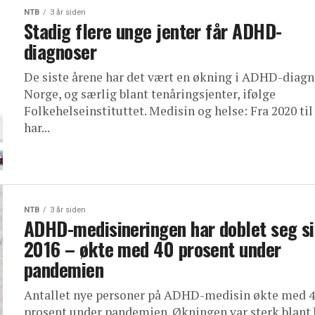
NTB
3 år siden
Stadig flere unge jenter får ADHD-
diagnoser
De siste årene har det vært en økning i ADHD-diagn
Norge, og særlig blant tenåringsjenter, ifølge
Folkehelseinstituttet. Medisin og helse: Fra 2020 til
har...
NTB
3 år siden
ADHD-medisineringen har doblet seg s
2016 – økte med 40 prosent under
pandemien
Antallet nye personer på ADHD-medisin økte med 
prosent under pandemien. Økningen var sterk blant 