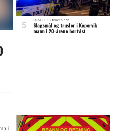
LOKALT
7 timer siden
Slagsmål og trusler i Kopervik –
mann i 20-årene bortvist
D
ma i