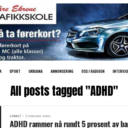
A
SPORT
UKRAINA
ANNONSERING
OSS I RADIOEN
INTERVJU
All posts tagged "ADHD"
LOKALT
5 måneder siden
ADHD rammer nå rundt 5 prosent av ba