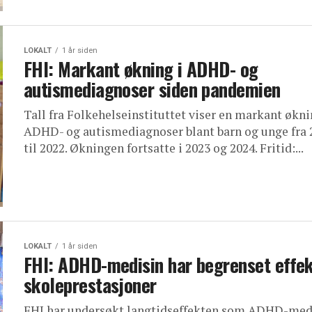
LOKALT
1 år siden
FHI: Markant økning i ADHD- og
autismediagnoser siden pandemien
Tall fra Folkehelseinstituttet viser en markant økni
ADHD- og autismediagnoser blant barn og unge fra 
til 2022. Økningen fortsatte i 2023 og 2024. Fritid:...
LOKALT
1 år siden
FHI: ADHD-medisin har begrenset effek
skoleprestasjoner
FHI har undersøkt langtidseffekten som ADHD-med