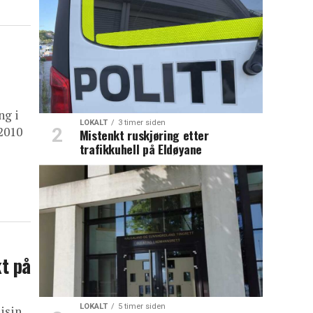
ng i
LOKALT
3 timer siden
2010
Mistenkt ruskjøring etter
trafikkuhell på Eldøyane
t på
LOKALT
5 timer siden
isin