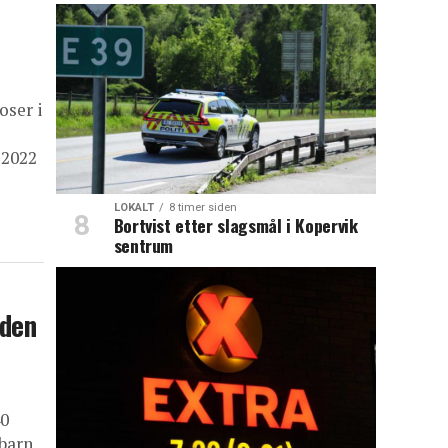
oser i
 2022
LOKALT
8 timer siden
Bortvist etter slagsmål i Kopervik
sentrum
iden
40
barn